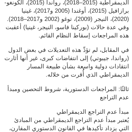
الديمقراطية (2015–2018)، رواندا (2015)، الكونغو-
برازافيل (2015)، أوغندا (2005 و2017)، غينيا
(2020)، النيجر (2009)، توغو (2002 و2017–2018).
وفي عدة حالات (بوركينا فاسو، النيجر، غينيا) أعقبت
هذه المراجعات إسقاط النظام القائم.
في المقابل، لم تؤدِّ هذه التعديلات في بعض الدول
(رواندا، جيبوتي) إلى انتفاضات كبرى، غير أنها أثارت
انتقادات دولية واسعة بشأن طبيعة المسار
الديمقراطي الذي أُُقرت من خلاله.
ثالثًا: المراجعات الدستورية، شروط التحصين ومبدأ
عدم التراجع
مبدأ عدم التراجع الديمقراطي
يُعتبر مبدأ عدم التراجع الديمقراطي من المبادئ
التي يزداد تأكيدها في القانون الدستوري المقارن،