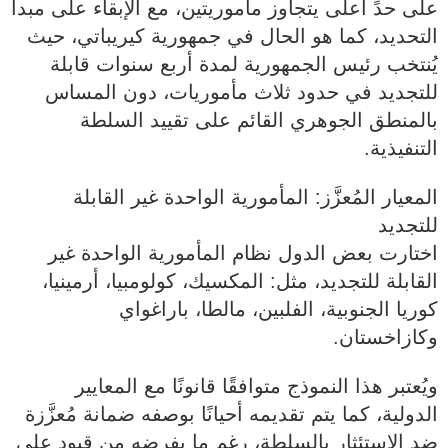
على حدٍّ أعلى يتجاوز مأموريتين، مع الإبقاء على مبدأ
التحديد، كما هو الحال في جمهورية كيريباتي، حيث
يُنتخب رئيس الجمهورية لمدة أربع سنوات قابلة
للتجديد في حدود ثلاث مأموريات، دون المساس
بالمنطق الجوهري القائم على تقييد السلطة
التنفيذية.
المعيار المُعزَّز: المأمورية الواحدة غير القابلة
للتجديد
اختارت بعض الدول نظام المأمورية الواحدة غير
القابلة للتجديد، مثل: المكسيك، كولومبيا، أرمينيا،
كوريا الجنوبية، الفلبين، مالطا، باراغواي
وكازاخستان.
ويُعتبر هذا النموذج متوافقًا قانونًا مع المعايير
الدولية، كما يتم تقديمه أحيانًا بوصفه ضمانة مُعزَّزة
ضد الاستئثار بالسلطة، رغم ما يفرضه من قيود على