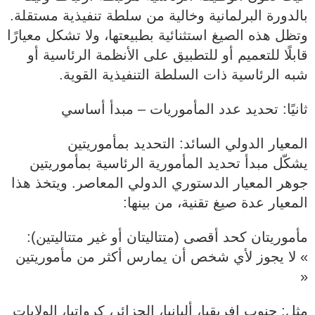
بالدورة البرلمانية وخالية من سلطة تنفيذية مستقلة.
وتظل هذه الصيغ استثنائية بطبيعتها، ولا تشكل معيارًا
قابلًا للتعميم أو للتطبيق على الأنظمة الرئاسية أو
شبه الرئاسية ذات السلطة التنفيذية القوية.
ثانيًا: تحديد عدد المأموريات – مبدأ أساسي
المعيار الدولي السائد: التحديد بمأموريتين
يشكّل مبدأ تحديد المأمورية الرئاسية بمأموريتين
جوهر المعيار الدستوري الدولي المعاصر. ويتخذ هذا
المعيار عدة صيغ تقنية، من بينها:
مأموريتان كحد أقصى (متتاليتان أو غير متتاليتين):
» لا يجوز لأي شخص أن يمارس أكثر من مأموريتين
«
مثل: جنوب إفريقيا، ألبانيا، الجزائر، كرواتيا، الولايات