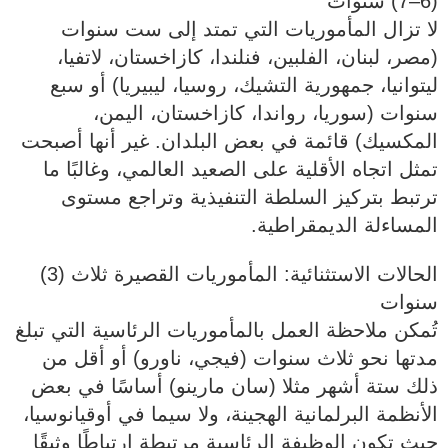
(6–7) سنوات
لا تزال المأموريات التي تمتد إلى ست سنوات
(مصر، لبنان، الفلبين، فنلندا، كازاخستان، لاتفيا،
ليتوانيا، جمهورية التشيك، روسيا، ليبيريا) أو سبع
سنوات (سوريا، رواندا، كازاخستان، اليمن،
المكسيك) قائمة في بعض البلدان. غير أنها أصبحت
تمثل اتجاه الأقلية على الصعيد العالمي، وغالبًا ما
ترتبط بتركيز السلطة التنفيذية وتراجع مستوى
المساءلة الديمقراطية.
الحالات الاستثنائية: المأموريات القصيرة ثلاث (3)
سنوات
تُمكن ملاحظة العمل بالمأموريات الرئاسية التي تبلغ
مدتها نحو ثلاث سنوات (فيجي، ناورو) أو أقل من
ذلك ستة أشهر مثلا (سان مارينو) أساسًا في بعض
الأنظمة البرلمانية الهجينة، ولا سيما في أوقيانوسيا،
حيث تكون الوظيفة الرئاسية مرتبطة ارتباطًا وثيقًا