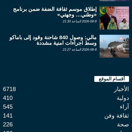
إطلاق موسم ثقافة الضفة ضمن برنامج
«وطني… وجهتي»
2026-08-8 الساعة 21:30
مالي: وصول 840 شاحنة وقود إلى باماكو
وسط اجراءات امنية مشددة
2026-08-8 الساعة 21:27
أقسام الموقع
الأخبار
6718
دولية
410
آراء
545
ثقافة وفن
141
صحة
226