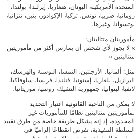
المتحدة الأمريكية، اليونان، هنغاريا، إيرلندا، بولندا،
رومانيا، صربيا، تونس، تركيا، الإكوادور، بنين، تنزانيا،
بوتسوانا، وغيرها.
مأموريتان متتاليتان:
» لا يجوز لأي شخص أن يمارس أكثر من مأموريتين
متتاليتين «
مثل: ألمانيا، الأرجنتين، النمسا، البوسنة والهرسك،
البرازيل، بلغاريا، إستونيا، فنلندا، فرنسا، سلوفاكيا،
لاتفيا، ليتوانيا، جمهورية التشيك، روسيا، موريتانيا.
لا يمكن من الناحية القانونية اعتبار التحديد
بمأموريتين متتاليتين نظامًا للمأموريات غير
المحدودة، إذ إنه يشكل طريقة خاصة من طرق تقييد
السلطة التنفيذية، تفرض انقطاعًا إلزاميًا في