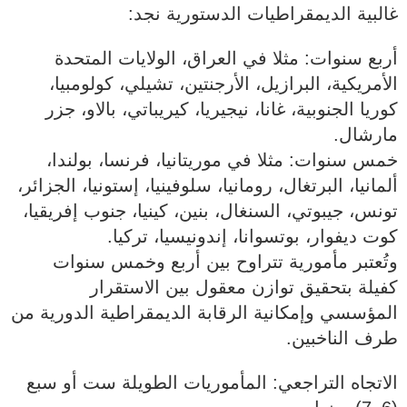
غالبية الديمقراطيات الدستورية نجد:
أربع سنوات: مثلا في العراق، الولايات المتحدة
الأمريكية، البرازيل، الأرجنتين، تشيلي، كولومبيا،
كوريا الجنوبية، غانا، نيجيريا، كيريباتي، بالاو، جزر
مارشال.
خمس سنوات: مثلا في موريتانيا، فرنسا، بولندا،
ألمانيا، البرتغال، رومانيا، سلوفينيا، إستونيا، الجزائر،
تونس، جيبوتي، السنغال، بنين، كينيا، جنوب إفريقيا،
كوت ديفوار، بوتسوانا، إندونيسيا، تركيا.
وتُعتبر مأمورية تتراوح بين أربع وخمس سنوات
كفيلة بتحقيق توازن معقول بين الاستقرار
المؤسسي وإمكانية الرقابة الديمقراطية الدورية من
طرف الناخبين.
الاتجاه التراجعي: المأموريات الطويلة ست أو سبع