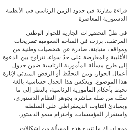
قراءة مقارنة في حدود الزمن الرئاسي في الأنظمة
الدستورية المعاصرة
في ظلّ التحضيرات الجارية للحوار الوطني
المرتقب، برزت في الساحة العمومية تصريحات
ومواقف متباينة، صادرة عن شخصيات وطنية من
الأغلبية والمعارضة على حدّ سواء، تتراوح بين الدعوة
إلى طرح مسألة المأمورية الرئاسية ضمن جدول
أعمال الحوار، وبين التحفّظ أو الرفض المبدئي لإثارة
هذا الموضوع. ويعكس هذا الجدل حساسية بالغة
تحيط بأحكام المأمورية الرئاسية، بالنظر إلى ما
تمثّله من صلة مباشرة بجوهر النظام الدستوري،
وبمبادئ التناوب الديمقراطي على السلطة،
واستقرار المؤسسات، واحترام سمو الدستور.
ومع إدراك ما تثيره هذه المسألة من إشكالات