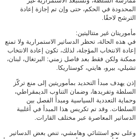
ممارسة السلطة، وتستبعد الاستمرارية غير
المحدودة في الحكم، حتى وإن تم إجازة إعادة
الترشح لاحقًا.
مأموريتان غير متتاليتين:
في هذه الحالة، تحظر الدساتير الاستمرارية ولا تمنع
إعادة الانتخاب المؤجلة، لذلك، تكون إعادة الانتخاب
ممكنة ولكن فقط بعد فاصل زمني: البرتغال، لبنان،
تشيلي، بيرو، هايتي، كوستاريكا.
إذن يهدف مبدأ التحديد بمأموريتين إلى منع تركّز
السلطة وتفريدها، وضمان التناوب الديمقراطي،
وحماية التعددية السياسية ومبدأ الفصل بين
السلطات. وقد تم تكريس هذا المبدأ في أغلبية
الدساتير المعاصرة عبر مختلف القارات.
وعلى نحو استثنائي وهامشي، تنص بعض الدساتير