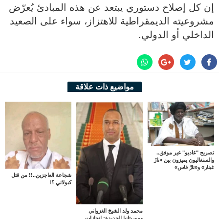
إن كل إصلاح دستوري يبتعد عن هذه المبادئ يُعرّض
مشروعيته الديمقراطية للاهتزاز، سواء على الصعيد
الداخلي أو الدولي.
مواضيع ذات علاقة
تصريح "غاديو" غير موفق..
والسنغاليون يميزون بين «نارْ
غينار» و«نارْ فاس»
شجاعة العاجزين..!! من قتل
كبولاني ؟!
محمد ولد الشيخ الغزواني
وموريتانيا الجديدة: إنجازات