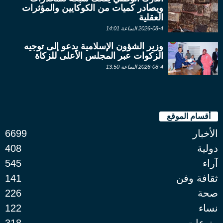
ويصادر كميات من الكوكايين والمؤثرات
العقلية
2026-08-4 الساعة 14:01
وزير الشؤون الإسلامية يدعو إلى توجيه
الزكوات عبر المجلس الأعلى للزكاة
2026-08-4 الساعة 13:50
أقسام الموقع
الأخبار
6699
دولية
408
آراء
545
ثقافة وفن
141
صحة
226
نساء
122
منوعات
318