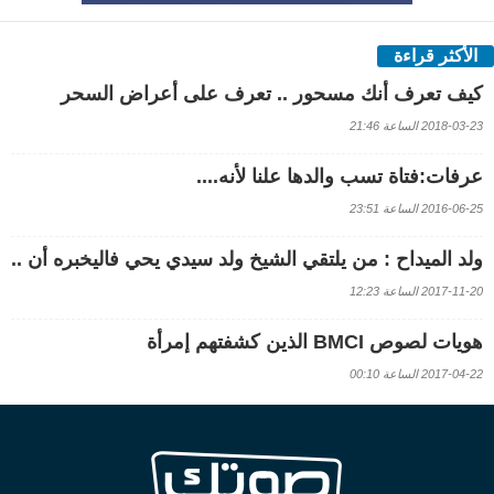
الأكثر قراءة
كيف تعرف أنك مسحور .. تعرف على أعراض السحر
2018-03-23 الساعة 21:46
عرفات:فتاة تسب والدها علنا لأنه....
2016-06-25 الساعة 23:51
ولد الميداح : من يلتقي الشيخ ولد سيدي يحي فاليخبره أن ..
2017-11-20 الساعة 12:23
هويات لصوص BMCI الذين كشفتهم إمرأة
2017-04-22 الساعة 00:10