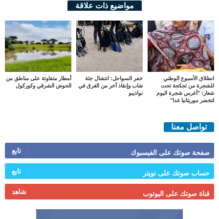
مواضيع ذات علاقة
انطلاق الأسبوع الوطني
خفر السواحل: انتشال جثة
أمطار متفاوتة على مناطق من
للشجرة من تجكجة تحت
شاب وإنقاذ آخر من الغرق في
الحوض الشرقي وكوركول
شعار: "أغرس شجرة اليوم
نواذيبو
لتخضر موريتانيا غدا"
تواصل معنا
تابع
صفحة صوتك على الفيسبوك
تابع
حساب صوتك على تويتر
شاهد
قناة صوتك على اليوتوب