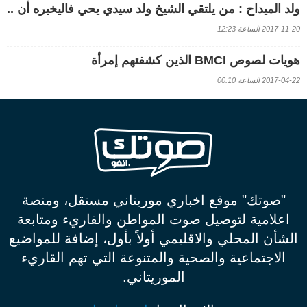
ولد الميداح : من يلتقي الشيخ ولد سيدي يحي فاليخبره أن ..
2017-11-20 الساعة 12:23
هويات لصوص BMCI الذين كشفتهم إمرأة
2017-04-22 الساعة 00:10
"صوتك" موقع اخباري موريتاني مستقل، ومنصة
اعلامية لتوصيل صوت المواطن والقاريء ومتابعة
الشأن المحلي والاقليمي أولاً بأول، إضافة للمواضيع
الاجتماعية والصحية والمتنوعة التي تهم القاريء
الموريتاني.