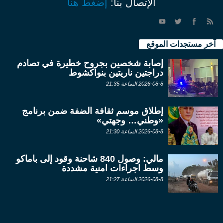
الإتصال بنا:
إضغط هنا
آخر مستجدات الموقع
إصابة شخصين بجروح خطيرة في تصادم
دراجتين ناريتين بنواكشوط
2026-08-8 الساعة 21:35
إطلاق موسم ثقافة الضفة ضمن برنامج
«وطني… وجهتي»
2026-08-8 الساعة 21:30
مالي: وصول 840 شاحنة وقود إلى باماكو
وسط اجراءات امنية مشددة
2026-08-8 الساعة 21:27