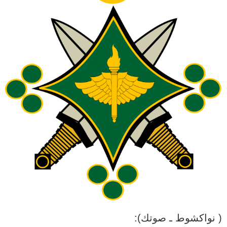
( نواكشوط ـ صوتك):