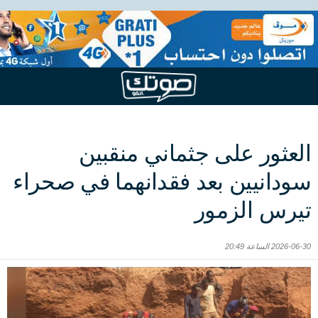
العثور على جثماني منقبين
سودانيين بعد فقدانهما في صحراء
تيرس الزمور
2026-06-30 الساعة 20:49