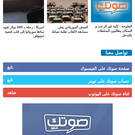
الفلوجه : كلبة تثير الرعب و
الجيش الموريتاني يعلن
امريكا : رحلة بـ 600 دولار تقود
السكان يطالبون السلطات
مسابقة لاكتتاب طلبة ضباط
سائقا موريتانيا إلى قلب قضية
بالتدخل
اختطاف
تواصل معنا
تابع
صفحة صوتك على الفيسبوك
تابع
حساب صوتك على تويتر
شاهد
قناة صوتك على اليوتوب