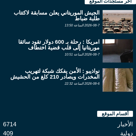
آخر مستجدات الموقع
الجيش الموريتاني يعلن مسابقة لاكتتاب
طلبة ضباط
2026-08-7 الساعة 13:50
امريكا : رحلة بـ 600 دولار تقود سائقا
موريتانيا إلى قلب قضية اختطاف
2026-08-7 الساعة 10:51
نواذيبو : الأمن يفكك شبكة لتهريب
المخدرات ويصادر 210 كلغ من الحشيش
2026-08-6 الساعة 22:32
أقسام الموقع
الأخبار
6714
دولية
409