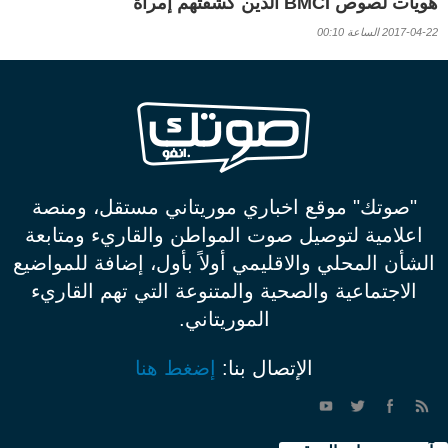
هويات لصوص BMCI الذين كشفتهم إمرأة
2017-04-22 الساعة 00:10
"صوتك" موقع اخباري موريتاني مستقل، ومنصة
اعلامية لتوصيل صوت المواطن والقاريء ومتابعة
الشأن المحلي والاقليمي أولاً بأول، إضافة للمواضيع
الاجتماعية والصحية والمتنوعة التي تهم القاريء
الموريتاني.
الإتصال بنا:
إضغط هنا