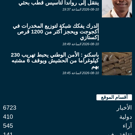
ينتقل إلى رواندا لتأسيس قطب بحثي
2026-08-10 الساعة 19:37
الدرك يفكك شبكة لتوزيع المخدرات في
أكجوجت ويحجز أكثر من 1200 قرص
إكستازي
2026-08-10 الساعة 18:49
باسكنو : الأمن الوطني يحبط تهريب 230
كيلوغراما من الحشيش ويوقف 6 مشتبه
بهم
2026-08-10 الساعة 18:45
أقسام الموقع
الأخبار
6723
دولية
410
آراء
545
ثقافة وفن
141