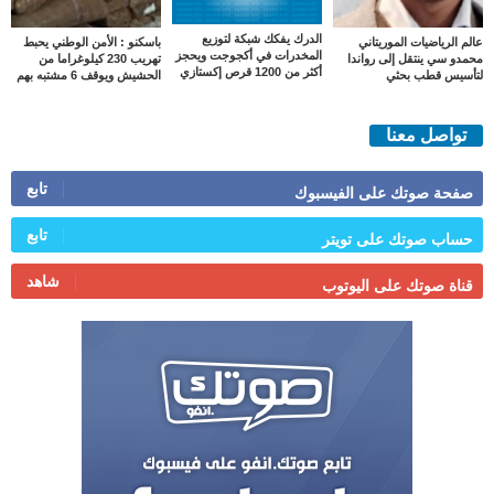
الدرك يفكك شبكة لتوزيع
عالم الرياضيات الموريتاني
باسكنو : الأمن الوطني يحبط
المخدرات في أكجوجت ويحجز
محمدو سي ينتقل إلى رواندا
تهريب 230 كيلوغراما من
أكثر من 1200 قرص إكستازي
لتأسيس قطب بحثي
الحشيش ويوقف 6 مشتبه بهم
تواصل معنا
تابع
صفحة صوتك على الفيسبوك
تابع
حساب صوتك على تويتر
شاهد
قناة صوتك على اليوتوب