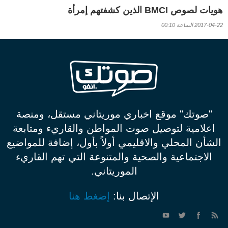
هويات لصوص BMCI الذين كشفتهم إمرأة
2017-04-22 الساعة 00:10
"صوتك" موقع اخباري موريتاني مستقل، ومنصة
اعلامية لتوصيل صوت المواطن والقاريء ومتابعة
الشأن المحلي والاقليمي أولاً بأول، إضافة للمواضيع
الاجتماعية والصحية والمتنوعة التي تهم القاريء
الموريتاني.
الإتصال بنا:
إضغط هنا