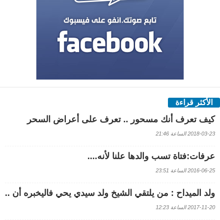
الأكثر قراءة
كيف تعرف أنك مسحور .. تعرف على أعراض السحر
2018-03-23 الساعة 21:46
عرفات:فتاة تسب والدها علنا لأنه....
2016-06-25 الساعة 23:51
ولد الميداح : من يلتقي الشيخ ولد سيدي يحي فاليخبره أن ..
2017-11-20 الساعة 12:23