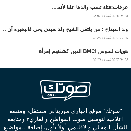
عرفات:فتاة تسب والدها علنا لأنه....
2016-06-25 الساعة 23:51
ولد الميداح : من يلتقي الشيخ ولد سيدي يحي فاليخبره أن ..
2017-11-20 الساعة 12:23
هويات لصوص BMCI الذين كشفتهم إمرأة
2017-04-22 الساعة 00:10
"صوتك" موقع اخباري موريتاني مستقل، ومنصة
اعلامية لتوصيل صوت المواطن والقاريء ومتابعة
الشأن المحلي والاقليمي أولاً بأول، إضافة للمواضيع