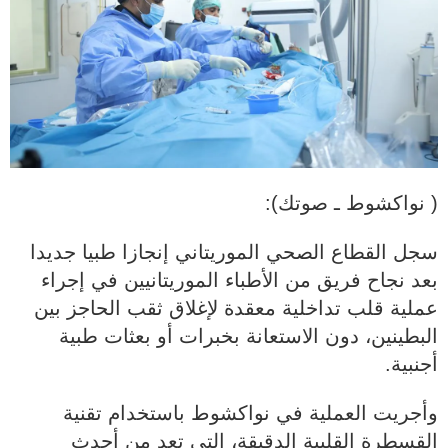
( نواكشوط ـ صوتك):
سجل القطاع الصحي الموريتاني إنجازا طبيا جديدا
بعد نجاح فريق من الأطباء الموريتانيين في إجراء
عملية قلب تداخلية معقدة لإغلاق ثقب الحاجز بين
البطينين، دون الاستعانة بخبرات أو بعثات طبية
أجنبية.
وأجريت العملية في نواكشوط باستخدام تقنية
القسطرة القلبية الدقيقة، التي تعد من أحدث