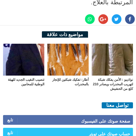
المرتبطة بالعلاج.
مواضيع ذات علاقة
نواذيبو : الأمن يفكك شبكة
أطار: تفكيك شبكتين للإتجار
تنصيب النقيب الجديد للهيئة
لتهريب المخدرات ويصادر 210
بالمخدرات
الوطنية للمحامين
كلغ من الحشيش
تواصل معنا
تابع
صفحة صوتك على الفيسبوك
تابع
حساب صوتك على تويتر