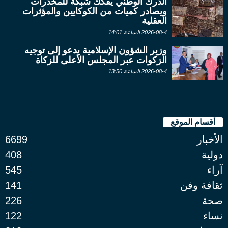
الدرك الوطني يفكك شبكة للمخدرات
ويصادر كميات من الكوكايين والمؤثرات
العقلية
2026-08-4 الساعة 14:01
وزير الشؤون الإسلامية يدعو إلى توجيه
الزكوات عبر المجلس الأعلى للزكاة
2026-08-4 الساعة 13:50
أقسام الموقع
الأخبار
6699
دولية
408
آراء
545
ثقافة وفن
141
صحة
226
نساء
122