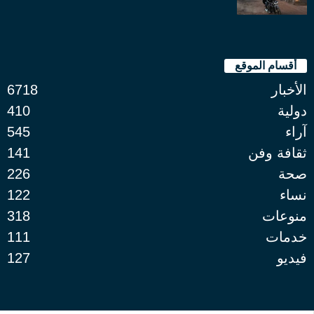
أقسام الموقع
الأخبار
6718
دولية
410
آراء
545
ثقافة وفن
141
صحة
226
نساء
122
منوعات
318
خدمات
111
فيديو
127