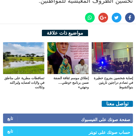
تحسين الظروف المعيشية للمواطنين.
مواضيع ذات علاقة
إصابة شخصين بجروح خطيرة
إطلاق موسم ثقافة الضفة
تساقطات مطرية على مناطق
في تصادم دراجتين ناريتين
ضمن برنامج «وطني…
في ولايات لعصابه ولبراكنه
بنواكشوط
وجهتي»
وتكانت
تواصل معنا
تابع
صفحة صوتك على الفيسبوك
تابع
حساب صوتك على تويتر