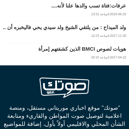
عرفات:فتاة تسب والدها علنا لأنه....
2016-06-25 الساعة 23:51
ولد الميداح : من يلتقي الشيخ ولد سيدي يحي فاليخبره أن ..
2017-11-20 الساعة 12:23
هويات لصوص BMCI الذين كشفتهم إمرأة
2017-04-22 الساعة 00:10
"صوتك" موقع اخباري موريتاني مستقل، ومنصة
اعلامية لتوصيل صوت المواطن والقاريء ومتابعة
الشأن المحلي والاقليمي أولاً بأول، إضافة للمواضيع