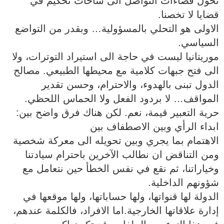
نحول فضاءات التواصل الى ساحات تحكيم في
قضايا لا تخصنا.
‎الاولى هو التحلي بالمسؤولية… وبقدر من التواضع
السياسي.
‎موريتانيا ليست في حاجة الى استيراد التوترات، ولا
الى فتح جبهات كلامية مع محيطها الطبيعي. مصالح
الدول تبنى بالهدوء، والاحترام، وحسن تقدير
المواقف… لا بردود الفعل ولا الحماس اللحظي.
‎حرية التعبير قيمة، نعم. لكن هناك فرق واضح بين:
ابداء الرأي وبين الاصطفاف بين
‎ومن التناقض ان نطالب الآخرين باحترام سيادتنا
وخياراتنا، ثم نقع في نفس الخطأ حين نتعامل مع
شؤونهم الداخلية.
‎الدولة لها قنواتها، ولها حساباتها، ولها موقعها في
إدارة علاقاتها الخارجية.اما الافراد، فالكلمة عندهم،