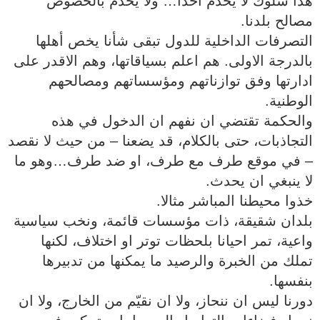
‎هذا سلوك لا يخدم احدا… ولا يخدم بالخصوص
مصالح بلدنا.
‎التصرفات الداخلية للدول تبقى شأنا يخص أهلها
بالدرجة الاولى. هم اعلم بسياقاتها، وهم الاقدر على
ادارتها وفق توازناتهم ومؤسساتهم ومصالحهم
الوطنية.
‎والحكمة تقتضي ان نفهم ان الدخول في هذه
التجاذبات، حتى بالكلام، قد يضعنا – من حيث لا نقصد
– في موقع طرف مع طرف، او ضد طرف…وهو ما
لا ينبغي ان يحدث.
‎بلدان شقيقة، ذات مؤسسات قائمة، ونخب سياسية
واعية، تمر احيانا بلحظات توتر او اختلاف، لكنها
تملك من الخبرة والرصيد ما يمكنها من تدبيرها
بنفسها.
‎دورنا ليس ان ننحاز، ولا ان نقيّم من الخارج، ولا ان