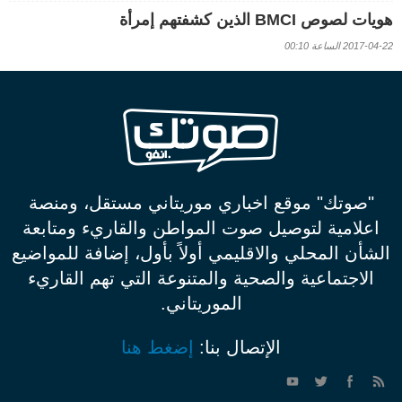
هويات لصوص BMCI الذين كشفتهم إمرأة
2017-04-22 الساعة 00:10
"صوتك" موقع اخباري موريتاني مستقل، ومنصة
اعلامية لتوصيل صوت المواطن والقاريء ومتابعة
الشأن المحلي والاقليمي أولاً بأول، إضافة للمواضيع
الاجتماعية والصحية والمتنوعة التي تهم القاريء
الموريتاني.
الإتصال بنا:
إضغط هنا