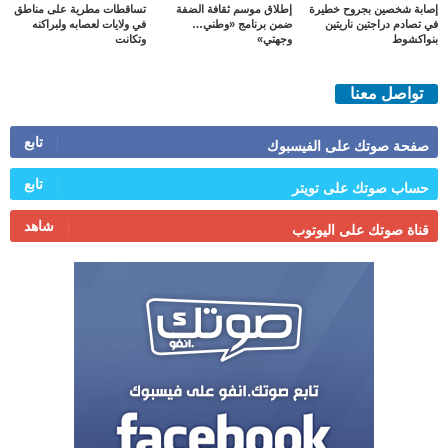
إصابة شخصين بجروح خطيرة
إطلاق موسم ثقافة الضفة
تساقطات مطرية على مناطق
في تصادم دراجتين ناريتين
ضمن برنامج «وطني…
في ولايات لعصابه ولبراكنه
بنواكشوط
وجهتي»
وتكانت
تواصل معنا
تابع
صفحة صوتك على الفيسبوك
تابع
حساب صوتك على تويتر
شاهد
قناة صوتك على اليوتوب