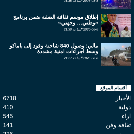
2026-08-8 الساعة 21:35
إطلاق موسم ثقافة الضفة ضمن برنامج
«وطني… وجهتي»
2026-08-8 الساعة 21:30
مالي: وصول 840 شاحنة وقود إلى باماكو
وسط اجراءات امنية مشددة
2026-08-8 الساعة 21:27
أقسام الموقع
الأخبار
6718
دولية
410
آراء
545
ثقافة وفن
141
صحة
226