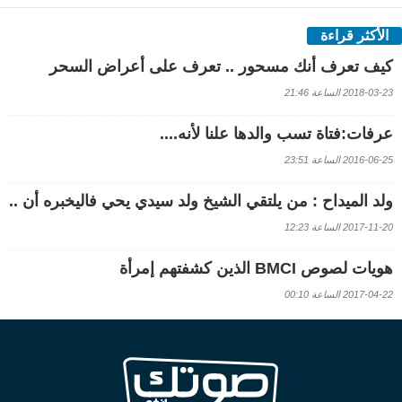
الأكثر قراءة
كيف تعرف أنك مسحور .. تعرف على أعراض السحر
2018-03-23 الساعة 21:46
عرفات:فتاة تسب والدها علنا لأنه....
2016-06-25 الساعة 23:51
ولد الميداح : من يلتقي الشيخ ولد سيدي يحي فاليخبره أن ..
2017-11-20 الساعة 12:23
هويات لصوص BMCI الذين كشفتهم إمرأة
2017-04-22 الساعة 00:10