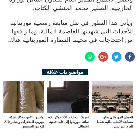
الخارجية، السفير محمد الحنشي الكتاب.
ويأتي هذا التطور في ظل متابعة رسمية موريتانية
للأحداث التي شهدتها العاصمة المالية، وما رافقها
من احتجاجات في محيط السفارة الموريتانية هناك.
مواضيع ذات علاقة
الجيش الموريتاني يعلن
امريكا : رحلة بـ 600 دولار تقود
نواذيبو : الأمن يفكك شبكة
مسابقة لاكتتاب طلبة ضباط
سائقا موريتانيا إلى قلب قضية
لتهريب المخدرات ويصادر 210
للعام الدراسي
اختطاف
كلغ من الحشيش