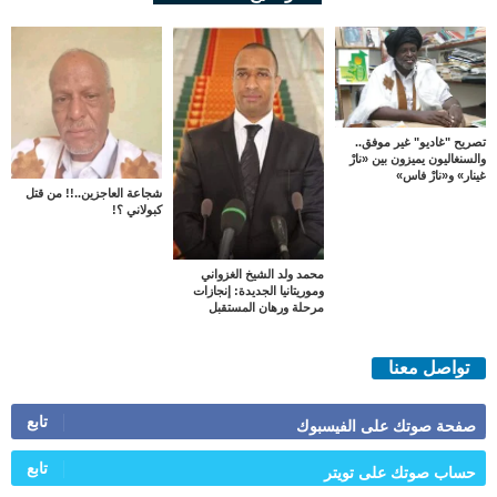
تصريح "غاديو" غير موفق..
والسنغاليون يميزون بين «نارْ
غينار» و«نارْ فاس»
شجاعة العاجزين..!! من قتل
كبولاني ؟!
محمد ولد الشيخ الغزواني
وموريتانيا الجديدة: إنجازات
مرحلة ورهان المستقبل
تواصل معنا
تابع
صفحة صوتك على الفيسبوك
تابع
حساب صوتك على تويتر