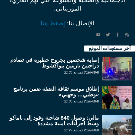
الاجتماعية والصحية والمتنوعة التي تهم القاريء
الموريتاني.
الإتصال بنا:
إضغط هنا
آخر مستجدات الموقع
إصابة شخصين بجروح خطيرة في تصادم
دراجتين ناريتين بنواكشوط
2026-08-8 الساعة 21:35
إطلاق موسم ثقافة الضفة ضمن برنامج
«وطني… وجهتي»
2026-08-8 الساعة 21:30
مالي: وصول 840 شاحنة وقود إلى باماكو
وسط اجراءات امنية مشددة
2026-08-8 الساعة 21:27