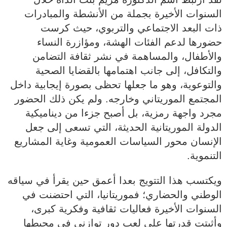
السنوات الأخيرة بجملة من الأنشطة والمبادرات
ذات البعد الاجتماعي والتربوي، حيث كرست
حضورها لدعم الفئات الهشة، ومؤازرة النساء
والأطفال، والمساهمة في نشر ثقافة التضامن
والتكافل، إلى جانب اهتمامها بالقضايا الصحية
والتوعوية، وهو ما جعلها تحظى بصورة إيجابية داخل
المجتمع الموريتاني وخارجه. ولم يكن ذلك الحضور
مجرد واجهة رمزية، بل أصبح جزءا من ديناميكية
الدولة الموريتانية الحديثة، التي تسعى إلى جعل
الإنسان محور السياسات العمومية وغاية المشاريع
التنموية.
ويكتسب هذا التتويج بعدا أعمق حين يقرأ في سياقه
الوطني والحضاري؛ فموريتانيا، التي احتضنت في
السنوات الأخيرة فعاليات ثقافية وفكرية كبرى،
وأثبتت قدرتها على لعب دور توازني في محيطها