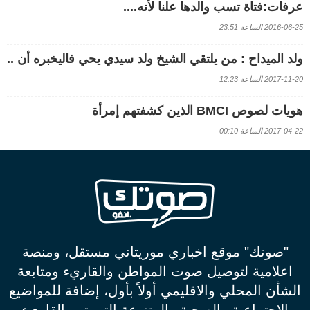
عرفات:فتاة تسب والدها علنا لأنه....
2016-06-25 الساعة 23:51
ولد الميداح : من يلتقي الشيخ ولد سيدي يحي فاليخبره أن ..
2017-11-20 الساعة 12:23
هويات لصوص BMCI الذين كشفتهم إمرأة
2017-04-22 الساعة 00:10
"صوتك" موقع اخباري موريتاني مستقل، ومنصة
اعلامية لتوصيل صوت المواطن والقاريء ومتابعة
الشأن المحلي والاقليمي أولاً بأول، إضافة للمواضيع