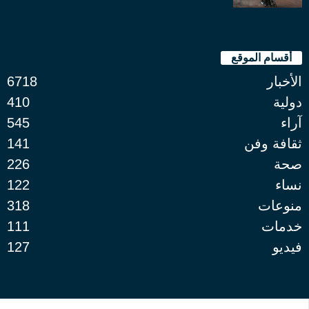
أقسام الموقع
الأخبار
6718
دولية
410
آراء
545
ثقافة وفن
141
صحة
226
نساء
122
منوعات
318
خدمات
111
فيديو
127