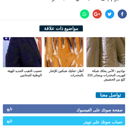
مواضيع ذات علاقة
نواذيبو : الأمن يفكك شبكة
أطار: تفكيك شبكتين للإتجار
تنصيب النقيب الجديد للهيئة
لتهريب المخدرات ويصادر 210
بالمخدرات
الوطنية للمحامين
كلغ من الحشيش
تواصل معنا
تابع
صفحة صوتك على الفيسبوك
تابع
حساب صوتك على تويتر