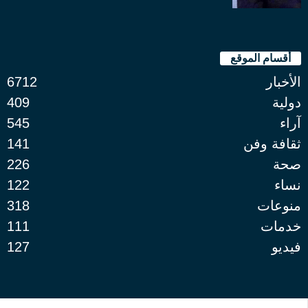
أقسام الموقع
الأخبار
6712
دولية
409
آراء
545
ثقافة وفن
141
صحة
226
نساء
122
منوعات
318
خدمات
111
فيديو
127