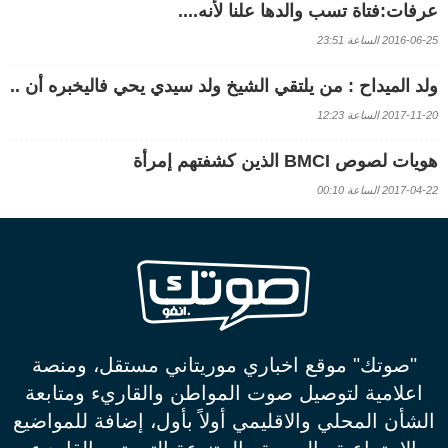
عرفات:فتاة تسب والدها علنا لأنه....
2016-06-25 الساعة 23:51
ولد الميداح : من يلتقي الشيخ ولد سيدي يحي فاليخبره أن ..
2017-11-20 الساعة 12:23
هويات لصوص BMCI الذين كشفتهم إمرأة
2017-04-22 الساعة 00:10
"صوتك" موقع اخباري موريتاني مستقل، ومنصة
اعلامية لتوصيل صوت المواطن والقاريء ومتابعة
الشأن المحلي والاقليمي أولاً بأول، إضافة للمواضيع