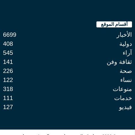
أقسام الموقع
الأخبار
6699
دولية
408
آراء
545
ثقافة وفن
141
صحة
226
نساء
122
منوعات
318
خدمات
111
فيديو
127