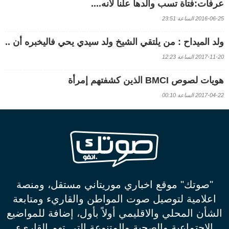
عرفات:فتاة تسب والدها علنا لأنه....
2016-06-25 الساعة 23:51
ولد الميداح : من يلتقي الشيخ ولد سيدي يحي فاليخبره أن ..
2017-11-20 الساعة 12:23
هويات لصوص BMCI الذين كشفتهم إمرأة
2017-04-22 الساعة 00:10
"صوتك" موقع اخباري موريتاني مستقل، ومنصة
اعلامية لتوصيل صوت المواطن والقاريء ومتابعة
الشأن المحلي والاقليمي أولاً بأول، إضافة للمواضيع
الاجتماعية والصحية والمتنوعة التي تهم القاريء