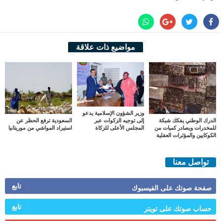
مواضيع ذات علاقة
وزير الشؤون الإسلامية يدعو
الدرك الوطني يفكك شبكة
السعودية ترفع الحظر عن
إلى توجيه الزكوات عبر
للمخدرات ويصادر كميات من
استيراد المواشي من موريتانيا
المجلس الأعلى للزكاة
الكوكايين والمؤثرات العقلية
تواصل معنا
تابع
صفحة صوتك على الفيسبوك
تابع
حساب صوتك على تويتر