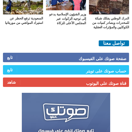
وزير الشؤون الإسلامية يدعو
الدرك الوطني يفكك شبكة
السعودية ترفع الحظر عن
إلى توجيه الزكوات عبر
للمخدرات ويصادر كميات من
استيراد المواشي من موريتانيا
المجلس الأعلى للزكاة
الكوكايين والمؤثرات العقلية
تواصل معنا
تابع
صفحة صوتك على الفيسبوك
تابع
حساب صوتك على تويتر
شاهد
قناة صوتك على اليوتوب