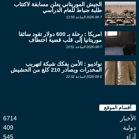
الجيش الموريتاني يعلن مسابقة لاكتتاب
طلبة ضباط للعام الدراسي
2026-08-7 الساعة 13:50
امريكا : رحلة بـ 600 دولار تقود سائقا
موريتانيا إلى قلب قضية اختطاف
2026-08-7 الساعة 10:51
نواذيبو : الأمن يفكك شبكة لتهريب
المخدرات ويصادر 210 كلغ من الحشيش
2026-08-6 الساعة 22:32
أقسام الموقع
الأخبار
6714
دولية
409
آراء
545