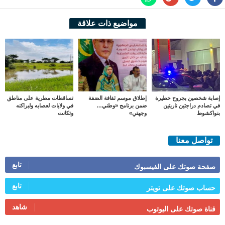
مواضيع ذات علاقة
إصابة شخصين بجروح خطيرة
إطلاق موسم ثقافة الضفة
تساقطات مطرية على مناطق
في تصادم دراجتين ناريتين
ضمن برنامج «وطني…
في ولايات لعصابه ولبراكنه
بنواكشوط
وجهتي»
وتكانت
تواصل معنا
تابع
صفحة صوتك على الفيسبوك
تابع
حساب صوتك على تويتر
شاهد
قناة صوتك على اليوتوب