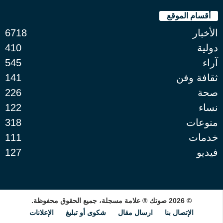
أقسام الموقع
الأخبار
6718
دولية
410
آراء
545
ثقافة وفن
141
صحة
226
نساء
122
منوعات
318
خدمات
111
فيديو
127
© 2026 صوتك ® علامة مسجلة، جميع الحقوق محفوظة.
الإتصال بنا
ارسال مقال
شكوى أو تبليغ
الإعلانات