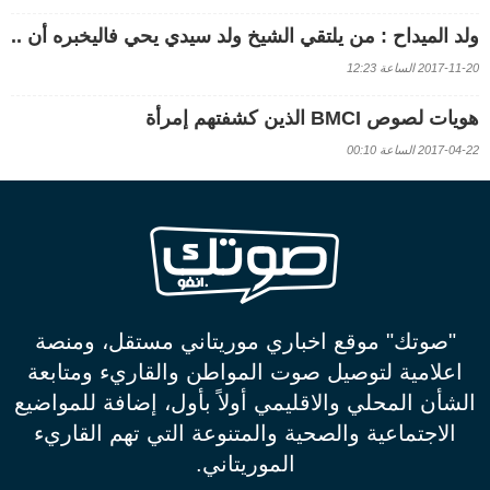
ولد الميداح : من يلتقي الشيخ ولد سيدي يحي فاليخبره أن ..
2017-11-20 الساعة 12:23
هويات لصوص BMCI الذين كشفتهم إمرأة
2017-04-22 الساعة 00:10
"صوتك" موقع اخباري موريتاني مستقل، ومنصة
اعلامية لتوصيل صوت المواطن والقاريء ومتابعة
الشأن المحلي والاقليمي أولاً بأول، إضافة للمواضيع
الاجتماعية والصحية والمتنوعة التي تهم القاريء
الموريتاني.