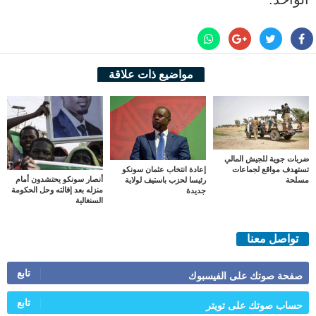
مواضيع ذات علاقة
ضربات جوية للجيش المالي
إعادة انتخاب عثمان سونكو
تستهدف مواقع لجماعات
أنصار سونكو يحتشدون أمام
رئيسا لحزب باستيف لولاية
مسلحة
منزله بعد إقالته وحل الحكومة
جديدة
السنغالية
تواصل معنا
تابع
صفحة صوتك على الفيسبوك
تابع
حساب صوتك على تويتر