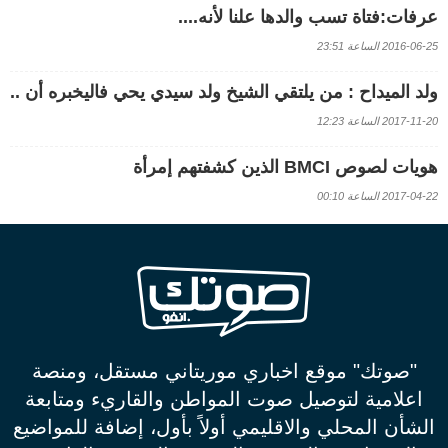
عرفات:فتاة تسب والدها علنا لأنه....
2016-06-25 الساعة 23:51
ولد الميداح : من يلتقي الشيخ ولد سيدي يحي فاليخبره أن ..
2017-11-20 الساعة 12:23
هويات لصوص BMCI الذين كشفتهم إمرأة
2017-04-22 الساعة 00:10
"صوتك" موقع اخباري موريتاني مستقل، ومنصة
اعلامية لتوصيل صوت المواطن والقاريء ومتابعة
الشأن المحلي والاقليمي أولاً بأول، إضافة للمواضيع