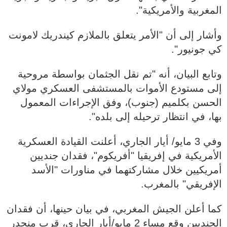
المغربية والأمريكية".
وأشار إلى أن "الأمر يتعلق بالملازم كيندريك لامونت
كي جونيور".
وتابع البيان، أنه "تم نقل الجثمان بواسطة مروحية
إلى مستودع الأموات بالمستشفى العسكري مولاي
الحسن بكلميم (جنوب)، وفق الإجراءات المعمول
بها، في انتظار ترحيله إلى بلده".
وفي 3 مايو/ أيار الجاري، أعلنت القيادة العسكرية
الأمريكية في إفريقيا "أفريكوم"، فقدان جنديين
أمريكيين خلال مشاركتهما في مناورات "الأسد
الإفريقي" بالمغرب.
كما أعلن الجيش المغربي، في بيان حينها، أن فقدان
الجنديين وقع مساء 2 مايو/أيار الجاري، قرب منحدر