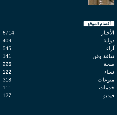
أقسام الموقع
الأخبار
6714
دولية
409
آراء
545
ثقافة وفن
141
صحة
226
نساء
122
منوعات
318
خدمات
111
فيديو
127