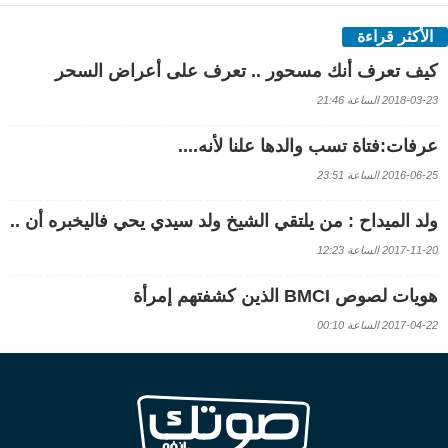
الأكثر قراءة
كيف تعرف أنك مسحور .. تعرف على أعراض السحر
2018-03-23 الساعة 21:46
عرفات:فتاة تسب والدها علنا لأنه....
2016-06-25 الساعة 23:51
ولد الميداح : من يلتقي الشيخ ولد سيدي يحي فاليخبره أن ..
2017-11-20 الساعة 12:23
هويات لصوص BMCI الذين كشفتهم إمرأة
2017-04-22 الساعة 00:10