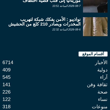
موريتانيا إلى قلب قضية اختطاف
2026-08-7 الساعة 10:51
نواذيبو : الأمن يفكك شبكة لتهريب
المخدرات ويصادر 210 كلغ من الحشيش
2026-08-6 الساعة 22:32
أقسام الموقع
الأخبار
6714
دولية
409
آراء
545
ثقافة وفن
141
صحة
226
نساء
122
منوعات
318