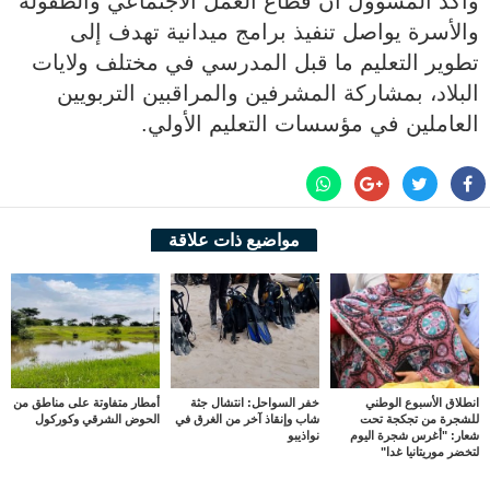
وأكد المسؤول أن قطاع العمل الاجتماعي والطفولة
والأسرة يواصل تنفيذ برامج ميدانية تهدف إلى
تطوير التعليم ما قبل المدرسي في مختلف ولايات
البلاد، بمشاركة المشرفين والمراقبين التربويين
العاملين في مؤسسات التعليم الأولي.
مواضيع ذات علاقة
انطلاق الأسبوع الوطني
خفر السواحل: انتشال جثة
أمطار متفاوتة على مناطق من
للشجرة من تجكجة تحت
شاب وإنقاذ آخر من الغرق في
الحوض الشرقي وكوركول
شعار: "أغرس شجرة اليوم
نواذيبو
لتخضر موريتانيا غدا"