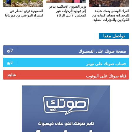
وزير الشؤون الإسلامية يدعو
الدرك الوطني يفكك شبكة
السعودية ترفع الحظر عن
إلى توجيه الزكوات عبر
للمخدرات ويصادر كميات من
استيراد المواشي من موريتانيا
المجلس الأعلى للزكاة
الكوكايين والمؤثرات العقلية
تواصل معنا
تابع
صفحة صوتك على الفيسبوك
تابع
حساب صوتك على تويتر
شاهد
قناة صوتك على اليوتوب