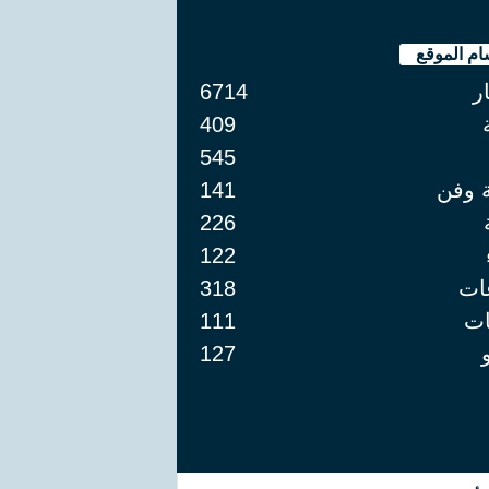
ام الموقع
ار
6714
409
545
ة وفن
141
226
122
ات
318
ت
111
127