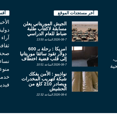
آخر مستجدات الموقع
أقس
الأخب
الجيش الموريتاني يعلن
مسابقة لاكتتاب طلبة
دولية
ضباط للعام الدراسي
آراء
2026-08-7 الساعة 13:50
ثقاف
امريكا : رحلة بـ 600
صحة
دولار تقود سائقا موريتانيا
ل،
إلى قلب قضية اختطاف
نساء
2026-08-7 الساعة 10:51
ية
منوع
نواذيبو : الأمن يفكك
خدما
شبكة لتهريب المخدرات
ويصادر 210 كلغ من
فيديو
الحشيش
2026-08-6 الساعة 22:32