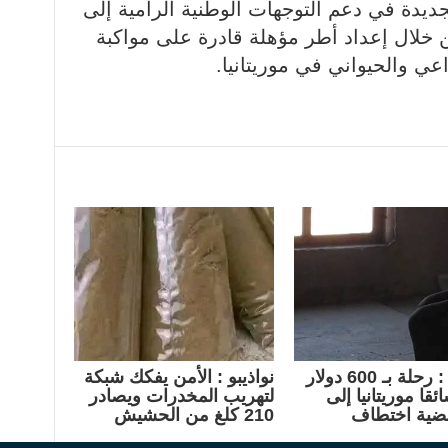
ديدة في دعم التوجهات الوطنية الرامية إلى
من خلال إعداد أطر مؤهلة قادرة على مواكبة
اعي والحيواني في موريتانيا.
امريكا : رحلة بـ 600 دولار
نواذيبو : الأمن يفكك شبكة
ئقا موريتانيا إلى
لتهريب المخدرات ويصادر
ضية اختطاف
210 كلغ من الحشيش