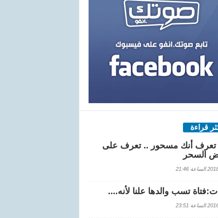
كثر قراءة
تعرف أنك مسحور .. تعرف على
ض السحر
اعة 21:46
:فتاة تسب والدها علنا لأنه....
اعة 23:51