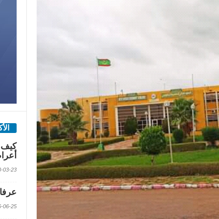
الأ
كيف 
أعرا
2018-03-23 الس
عرفات
2016-06-25 الس