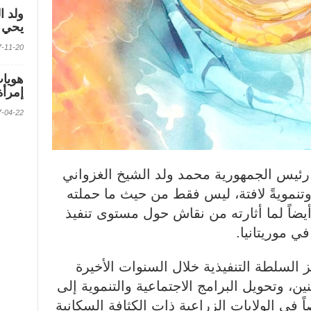
ولد ا
يحي ف
2017-11-20 الس
إمرأة
2017-04-22 الس
ا رئيس الجمهورية محمد ولد الشيخ الغزواني
وتنمويةً لافتة، ليس فقط من حيث ما حملته
ضاً لما أثارته من نقاش حول مستوى تنفيذ
 موريتانيا.
 السلطة التنفيذية خلال السنوات الأخيرة
، وتحويل البرامج الاجتماعية والتنموية إلى
في الولايات الزراعية ذات الكثافة السكانية