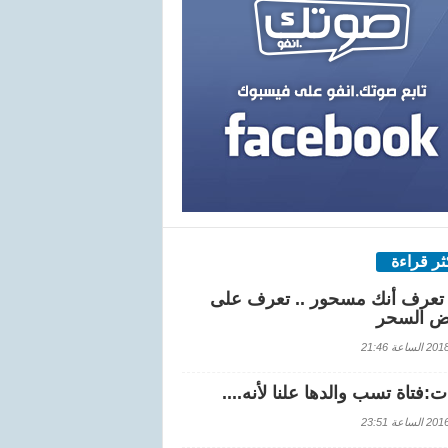
كثر قراءة
تعرف أنك مسحور .. تعرف على
ض السحر
اعة 21:46
:فتاة تسب والدها علنا لأنه....
اعة 23:51