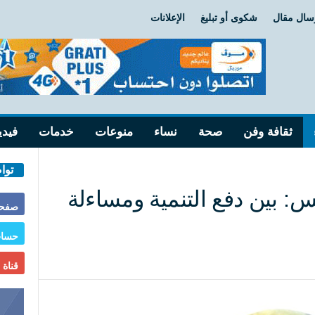
سال مقال
شكوى أو تبليغ
الإعلانات
ثقافة وفن
صحة
نساء
منوعات
خدمات
فيدي
توا
س: بين دفع التنمية ومساءلة
صفحة
حساب
قناة