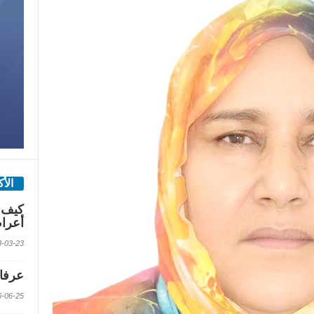
الأ
كيف 
أعرا
2018-03-23 الس
عرفات
2016-06-25 الس