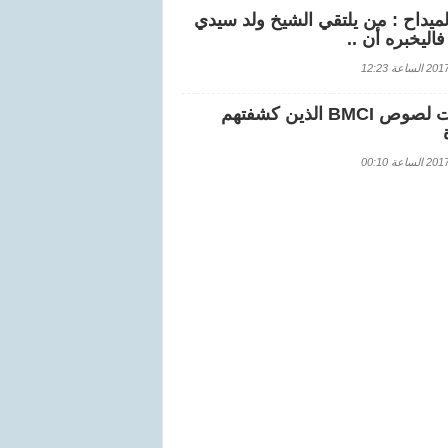
لميداح : من يلتقي الشيخ ولد سيدي
اليخبره أن ..
اعة 12:23
هويات لصوص BMCI الذين كشفتهم
اعة 00:10