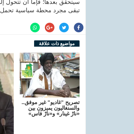
سيتحقق بعدها؛ فإما أن تتحول إل
تبقى مجرد محطة سياسية تحمل وعو
مواضيع ذات علاقة
تصريح "غاديو" غير موفق..
والسنغاليون يميزون بين
«نارْ غينار» و«نارْ فاس»