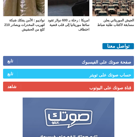
الجيش الموريتاني يعلن
امريكا : رحلة بـ 600 دولار تقود
نواذيبو : الأمن يفكك شبكة
مسابقة لاكتتاب طلبة ضباط
سائقا موريتانيا إلى قلب قضية
لتهريب المخدرات ويصادر 210
اختطاف
كلغ من الحشيش
تواصل معنا
تابع
صفحة صوتك على الفيسبوك
تابع
حساب صوتك على تويتر
شاهد
قناة صوتك على اليوتوب