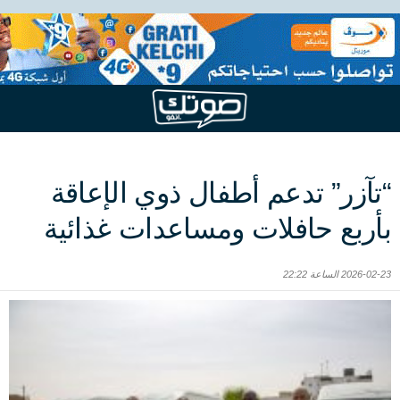
“تآزر” تدعم أطفال ذوي الإعاقة
بأربع حافلات ومساعدات غذائية
2026-02-23 الساعة 22:22