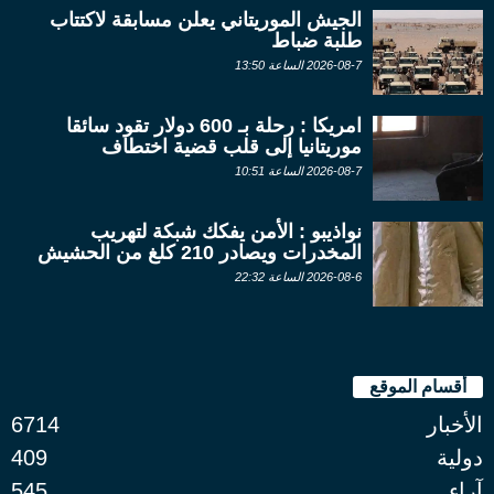
الجيش الموريتاني يعلن مسابقة لاكتتاب
طلبة ضباط
2026-08-7 الساعة 13:50
امريكا : رحلة بـ 600 دولار تقود سائقا
موريتانيا إلى قلب قضية اختطاف
2026-08-7 الساعة 10:51
نواذيبو : الأمن يفكك شبكة لتهريب
المخدرات ويصادر 210 كلغ من الحشيش
2026-08-6 الساعة 22:32
أقسام الموقع
الأخبار
6714
دولية
409
آراء
545