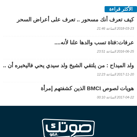
الأكثر قراءة
كيف تعرف أنك مسحور .. تعرف على أعراض السحر
2018-03-23 الساعة 21:46
عرفات:فتاة تسب والدها علنا لأنه....
2016-06-25 الساعة 23:51
ولد الميداح : من يلتقي الشيخ ولد سيدي يحي فاليخبره أن ..
2017-11-20 الساعة 12:23
هويات لصوص BMCI الذين كشفتهم إمرأة
2017-04-22 الساعة 00:10