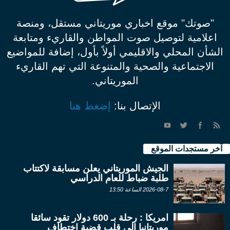
"صوتك" موقع اخباري موريتاني مستقل، ومنصة
اعلامية لتوصيل صوت المواطن والقاريء ومتابعة
الشأن المحلي والاقليمي أولاً بأول، إضافة للمواضيع
الاجتماعية والصحية والمتنوعة التي تهم القاريء
الموريتاني.
الإتصال بنا:
إضغط هنا
آخر مستجدات الموقع
الجيش الموريتاني يعلن مسابقة لاكتتاب
طلبة ضباط للعام الدراسي
2026-08-7 الساعة 13:50
امريكا : رحلة بـ 600 دولار تقود سائقا
موريتانيا إلى قلب قضية اختطاف