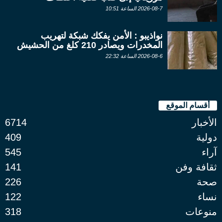
2026-08-7 الساعة 10:51
نواذيبو : الأمن يفكك شبكة لتهريب
المخدرات ويصادر 210 كلغ من الحشيش
2026-08-6 الساعة 22:32
أقسام الموقع
الأخبار
6714
دولية
409
آراء
545
ثقافة وفن
141
صحة
226
نساء
122
منوعات
318