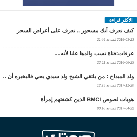
الأكثر قراءة
كيف تعرف أنك مسحور .. تعرف على أعراض السحر
2018-03-23 الساعة 21:46
عرفات:فتاة تسب والدها علنا لأنه....
2016-06-25 الساعة 23:51
ولد الميداح : من يلتقي الشيخ ولد سيدي يحي فاليخبره أن ..
2017-11-20 الساعة 12:23
هويات لصوص BMCI الذين كشفتهم إمرأة
2017-04-22 الساعة 00:10