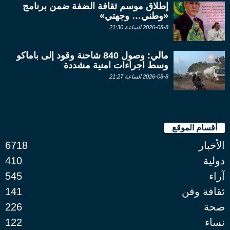
إطلاق موسم ثقافة الضفة ضمن برنامج
«وطني… وجهتي»
2026-08-8 الساعة 21:30
مالي: وصول 840 شاحنة وقود إلى باماكو
وسط اجراءات امنية مشددة
2026-08-8 الساعة 21:27
أقسام الموقع
الأخبار
6718
دولية
410
آراء
545
ثقافة وفن
141
صحة
226
نساء
122