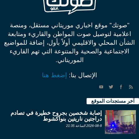
"صوتك" موقع اخباري موريتاني مستقل، ومنصة
اعلامية لتوصيل صوت المواطن والقاريء ومتابعة
الشأن المحلي والاقليمي أولاً بأول، إضافة للمواضيع
الاجتماعية والصحية والمتنوعة التي تهم القاريء
الموريتاني.
الإتصال بنا:
إضغط هنا
آخر مستجدات الموقع
إصابة شخصين بجروح خطيرة في تصادم
دراجتين ناريتين بنواكشوط
2026-08-8 الساعة 21:35