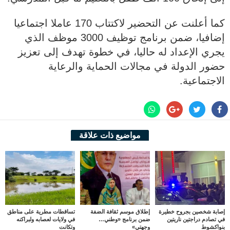
كما أعلنت عن التحضير لاكتتاب 170 عاملا اجتماعيا
إضافيا، ضمن برنامج توظيف 3000 موظف الذي
يجري الإعداد له حاليا، في خطوة تهدف إلى تعزيز
حضور الدولة في مجالات الحماية والرعاية
الاجتماعية.
مواضيع ذات علاقة
إصابة شخصين بجروح خطيرة
إطلاق موسم ثقافة الضفة
تساقطات مطرية على مناطق
في تصادم دراجتين ناريتين
ضمن برنامج «وطني…
في ولايات لعصابه ولبراكنه
بنواكشوط
وجهتي»
وتكانت