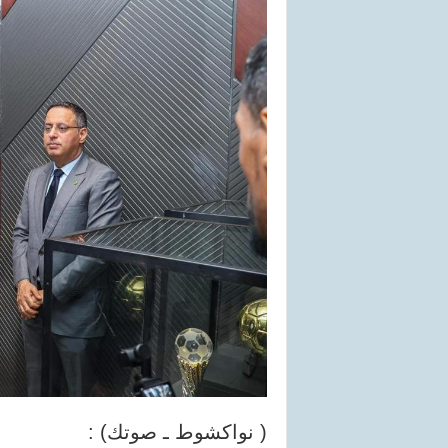
( نواكشوط ـ صوتك) :