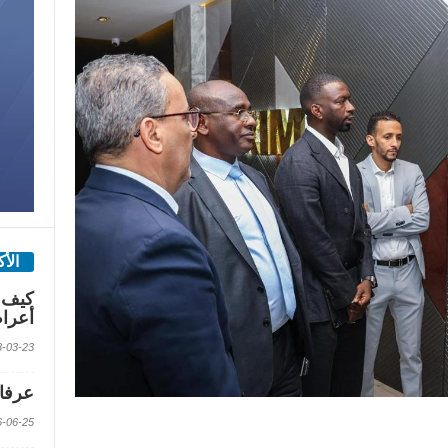
الأ
كيف 
أعرا
2018-03-23 الس
عرفات
2016-06-25 الس