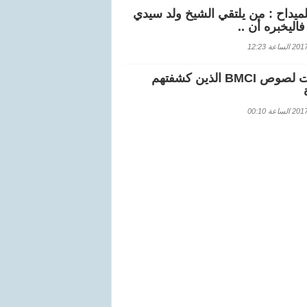
لميداح : من يلتقي الشيخ ولد سيدي
اليخبره أن ..
اعة 12:23
هويات لصوص BMCI الذين كشفتهم
اعة 00:10