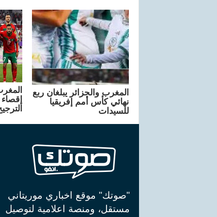
المغرب والجزائر يبلغان ربع
إقصاء 
نهائي كأس أمم إفريقيا
الترجيح
للسيدات
"صوتك" موقع اخباري موريتاني
مستقل، ومنصة اعلامية لتوصيل