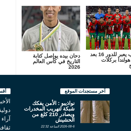
المغرب يعبر للدور 16 بعد
دحان بيده يواصل كتابة
هولندا بركلات
التاريخ في كأس العالم
2026
آخر مستجدات الموقع
أقس
الأخب
نواذيبو : الأمن يفكك
شبكة لتهريب المخدرات
دولية
ويصادر 210 كلغ من
آراء
الحشيش
ثقاف
2026-08-6 الساعة 22:32