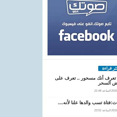
كثر قراءة
تعرف أنك مسحور .. تعرف على
ض السحر
اعة 21:46
:فتاة تسب والدها علنا لأنه....
اعة 23:51