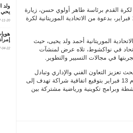
ولد ا
ي لكرة القدم برئاسة طاهر أولوي حسن، زيارة
يحي ف
عمل إلى موريتانيا من 11 إلى 14 فبراير، بدعوة من الاتحادية الموريتانية لكرة
2017-11-20 الس
إمرأة
حادية الموريتانية أحمد ولد يحيى، حيث
لاتحاد في نواكشوط، تلاه عرض لمنشآت
2017-04-22 الس
جربتها في مجالات التسيير والتطوير.
 تعزيز التعاون الفني والإداري وتبادل
الخبرات، على أن تتوج الزيارة يوم 13 فبراير بتوقيع اتفاقية شراكة تهدف إلى
شطة وبرامج تكوينية ورياضية مشتركة بين