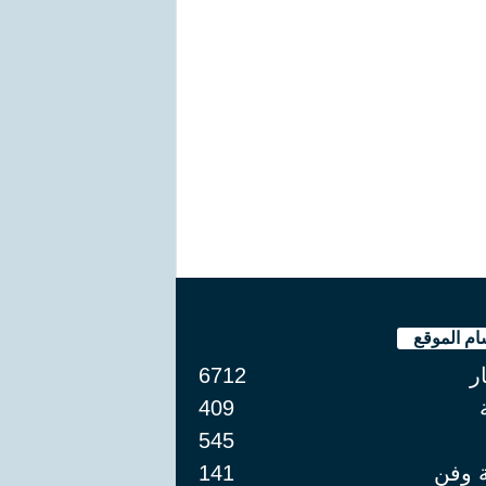
ام الموقع
ار
6712
409
545
ة وفن
141