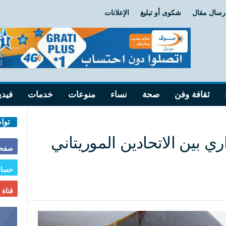
رسال مقال
شكوى أو تبليغ
الإعلانات
ثقافة وفن
صحة
نساء
منوعات
خدمات
فيدي
توا
ري بين الاتحادين الموريتاني
صفحة
حساب
قناة