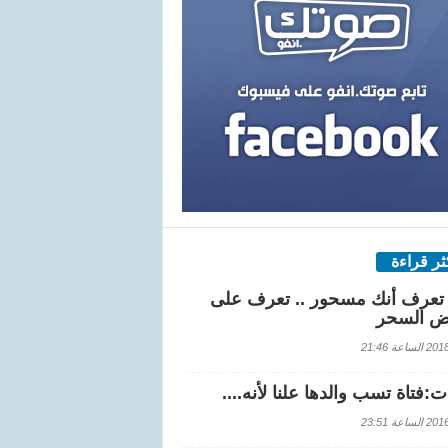
كثر قراءة
تعرف أنك مسحور .. تعرف على
ض السحر
اعة 21:46
:فتاة تسب والدها علنا لأنه....
اعة 23:51