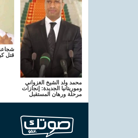
شجاعة 
قتل كب
محمد ولد الشيخ الغزواني
وموريتانيا الجديدة: إنجازات
مرحلة ورهان المستقبل