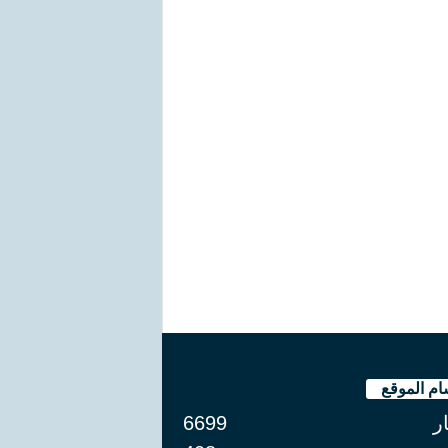
ام الموقع
ار
6699