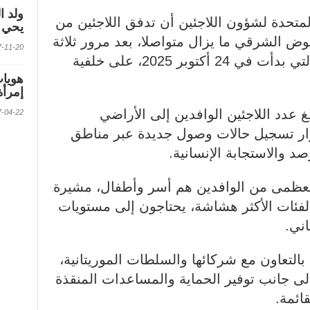
ولد ا
لمتحدة لشؤون اللاجئين أن تدفق اللاجئين من
يحي ف
ض الشرقي ما يزال متواصلا، بعد مرور ثلاثة
2017-11-20 الس
أشهر على انطلاق موجة النزوح التي بدأت في 24 أكتوبر 2025، على خلفية
إمرأة
غ عدد اللاجئين الوافدين إلى الأراضي
2017-04-22 الس
جئا، مع استمرار تسجيل حالات وصول جديدة عبر مناطق
صد والاستجابة الإنسانية.
العظمى من الوافدين هم أسر وأطفال، مشيرة
 الفئات الأكثر هشاشة، يحتاجون إلى مستويات
اني.
 بالتعاون مع شركائها والسلطات الموريتانية،
إلى جانب توفير الحماية والمساعدات المنقذة
قائمة.