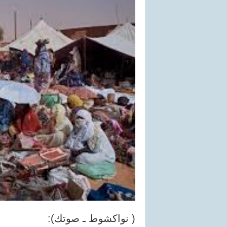
( نواكشوط ـ صوتك):