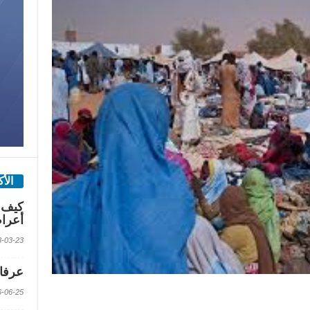
الأ
كيف 
أعرا
2018-03-23 الس
عرفات
2016-06-25 الس