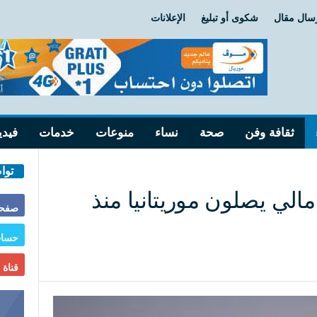
سال مقال
شكوى أو تبليغ
الإعلانات
ثقافة وفن
صحة
نساء
منوعات
خدمات
فيدي
توا
 لاجئ مالي يصلون موريتانيا منذ
صفحة
حساب
قناة