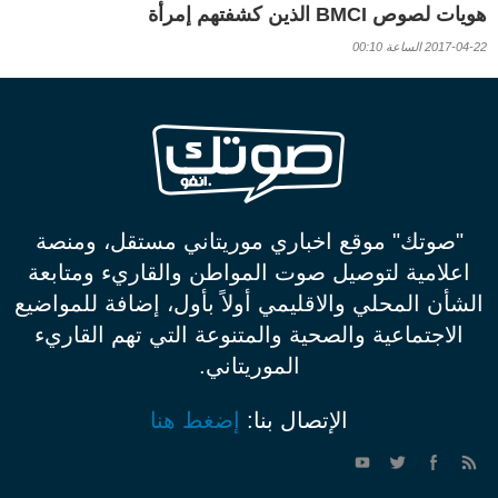
هويات لصوص BMCI الذين كشفتهم إمرأة
2017-04-22 الساعة 00:10
"صوتك" موقع اخباري موريتاني مستقل، ومنصة
اعلامية لتوصيل صوت المواطن والقاريء ومتابعة
الشأن المحلي والاقليمي أولاً بأول، إضافة للمواضيع
الاجتماعية والصحية والمتنوعة التي تهم القاريء
الموريتاني.
الإتصال بنا:
إضغط هنا