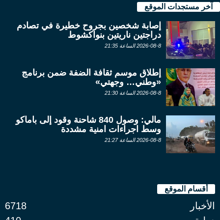
آخر مستجدات الموقع
إصابة شخصين بجروح خطيرة في تصادم
دراجتين ناريتين بنواكشوط
2026-08-8 الساعة 21:35
إطلاق موسم ثقافة الضفة ضمن برنامج
«وطني… وجهتي»
2026-08-8 الساعة 21:30
مالي: وصول 840 شاحنة وقود إلى باماكو
وسط اجراءات امنية مشددة
2026-08-8 الساعة 21:27
أقسام الموقع
الأخبار
6718