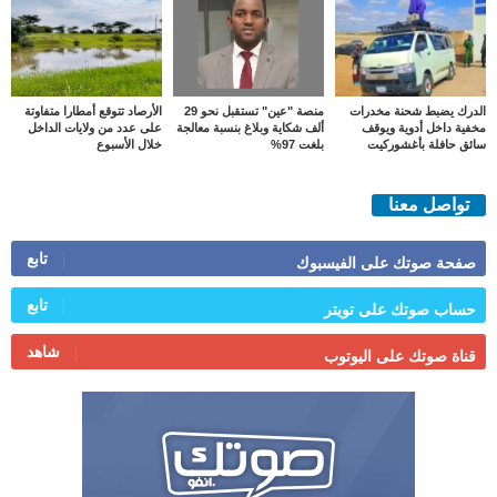
الدرك يضبط شحنة مخدرات
منصة "عين" تستقبل نحو 29
الأرصاد تتوقع أمطارا متفاوتة
مخفية داخل أدوية ويوقف
ألف شكاية وبلاغ بنسبة معالجة
على عدد من ولايات الداخل
سائق حافلة بأغشوركيت
بلغت 97%
خلال الأسبوع
تواصل معنا
تابع
صفحة صوتك على الفيسبوك
تابع
حساب صوتك على تويتر
شاهد
قناة صوتك على اليوتوب