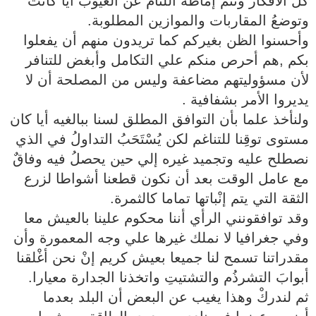
كلُ الأفكار وتتمُ إماطةُ اللّثام عن العيوب أيا كانت
وتوضعُ المقاربات والموازين المطلوبة.
وأحسنوا الظن بغيركم كما تريدون منهم أن يفعلوا
بكم ,هم أحرص منكم علي التكامل وأبغض للتنافر
لأن مسؤوليتهم مضاعفة وليس من المصلحة أن لا
يديروا الأمر بشفافية .
ولنأخذ علما بأن التوافق المطلق لسنا ببالغيه أيا كان
مستوى توقِنا للتناغم لكن يُسْتَحَبُ التداولُ في الذي
نصطلح عليه وتجميد غيره إلي حين يحصلُ فيه وفاقٌ
مع عامل الوقت بعد أن نكون قطعنا أشواطا لزرع
الثقة التي يتم إنْباتها تماما كالثمرة.
وقد توافقونني الرأي أننا محكوم علينا بالعيش معا
وفي جغرافيا لا نملك غيرها علي وجه المعمورة وأن
مقدراتنا تسمح لنا جميعا بعيش كريم إنْ نحن أغْلقنا
أبوابَ التشرذُم والتشتيتِ واتخذنا الجدارة معيارا.
ثم لندركْ وهذا يغيب عن البعض أن البلد بعدما