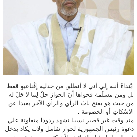
ابْتِداءً أنبه إلي أني لا أنطلق من جدلية إقْناعيةٍ قفط
بل ومن مسلَمة فحواها أنَ الحوارَ حلٌ لِما لا حَلَ له
من حيث هو يفتح بابَ الرأي والرأي الآخر بعيدا عن
الإسْكاتِ أو الخصومة .
منذ وقت غير قصير نسبيا نشهد ردودا متفاوتة علي
دعوة رئيس الجمهورية لحوار شامل ولأنه يكاد يدخل