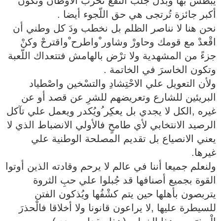
يُبْطشُ بها وبدلَ جلب النفْع تُخَرّبُ الأوطانُ وتكون
أكبر جائزة تُرتجى هي حق اللّجوء أيضا .
نحن هنا لا نناصر الظلم بل نخطب ودَ كل وطني أن
اقْعدْ مع قومك وحاورْ وشاور ْواطرح ْواقترحْ وكنْ
جزءً من المشهدية ولا ترْض بالهامش فتتعداك اللّعبة
وتكون الخاسرَ في الخاتمة .
ولأن التعويل علي الاحْتِشادِ والتسْخين واصْطياد
البريئين للشارع وتعريضهم للشرِ عن قصد أو عن
غيره ,الكل لا يجدي بل يعكِر ُويُكدر ويعمل علي تآكل
الرصيد الانتخابي لأي طامحٍ فالأولي الانضباط الذي لا
يعني الانصياع بل تقديم المصلحة الوطنية علي
غيرها.
ولنعلم جميعا أننا في عالم لا يرحم وقادته الذين أوتوا
القوة بجميع أصنافها قد جُبلوا علي حبِ الثروة
يتربصون بأهلها حين يتم كشْفُها ويُذكون الفتن
للسيطرة عليها ,لا يراعون قانونا ولا أخلاقا فالْحذرَ