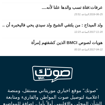
عرفات:فتاة تسب والدها علنا لأنه....
2016-06-25 الساعة 23:51
ولد الميداح : من يلتقي الشيخ ولد سيدي يحي فاليخبره أن ..
2017-11-20 الساعة 12:23
هويات لصوص BMCI الذين كشفتهم إمرأة
2017-04-22 الساعة 00:10
"صوتك" موقع اخباري موريتاني مستقل، ومنصة
اعلامية لتوصيل صوت المواطن والقاريء ومتابعة
الشأن المحلي والاقليمي أولاً بأول، إضافة للمواضيع