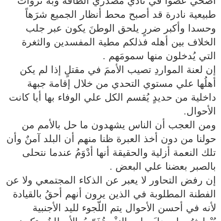
أضحي عضوا في نادي مصدري الطاقة وبه ثروات
طبيعية نادرة قد أصبح محط أنظار الجميع شرَهاً
وحسدا وأكبر ضررٍ يلحق الوطنَ يكون عبر جلب
الخلاف بين أهله فذلكم مطية المفسدين والثغرة
التي يُدخلون منها سمومَهم .
إن لعنة المواردِ تصيب الأممَ في مقتلٍ إذا لم يكن
أهلُها علي مستوي التحدي من خلال إقامة جبهة
داخلية من حديدٍ يُقسم الكل علي الوفاء بها أيا كانت
الأحوال.
ومن العجب أن الناس يشهدون ما حل بالأمم من
حولنا من دون أخذ العبرة ظنا منهم أن البلد آمنٌ وأن
تلك النعمة أزلية والحقيقة أنها أدْوَمُ عندما نتحلى
بالصبر بعضنا علي البعض .
إن رفض التحاور لا يعبر عن الذكاء المجتمعي ولا عن
الفطنة المطلوبة في الذين يرون أنهم أحقُ بالقيادة
لأنه في أحسن الأحوال يتم اللّجوء لليد الأجنبية