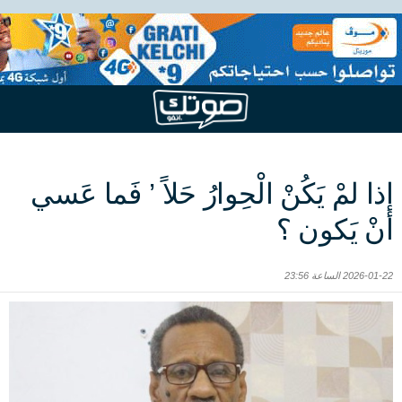
إذا لمْ يَكُنْ الْحِوارُ حَلاً ’ فَما عَسي
أنْ يَكون ؟
2026-01-22 الساعة 23:56