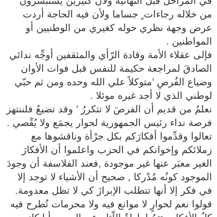
في المراحل قبل النهائية ولأن كثيرين يستبشرون
من خلاله رجاءات ٍ جساما ولأن فيه الحاجة أردت
عرض وجهة نظري حوله كغيري من الوطنيين أو
المواطنين .
فإلى عقلاء الأمة وقادة الرّأي والمثقفين أوجِّه ندائي
الصادقَ لمراجعة حكيمة للنفس قبل فوات الأوان
وضياع الفُرصِ ’متوكلاً علي الله وحده ومن ثم حبّي
لوطني الذي لا أجد غيره موئلا .
نعلمُ من قديم أن الفرصَ لا تتكررُ ’ وقد تضيعُ فلننتهز
فرصة نداء رئيس الجمهورية لحوار يجمَع ولا يُقْصي .
تعالوا وقدِّموا أفكارَكم بكل جرْأة وناقشوها مع
زملائكم وإخوانكم في الحزب واعلموا أن الأفكارَ
الغير معبَر عنها غير موجودة ,فعند الفلاسفة أن وجودَ
الموجود كونُه مُدْركا , صحيح أن الأشياء لا توجد إلا
في فكر إلا أنها تتطلب الإبرازَ كي لا تظل معدومة.
قولوا نعم لحوارٍ لا موانع فيه ولا محرمات تُطرح فيه