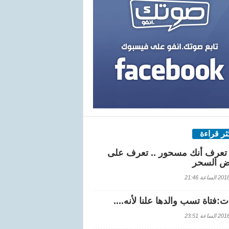
كثر قراءة
تعرف أنك مسحور .. تعرف على
ض السحر
اعة 21:46
:فتاة تسب والدها علنا لأنه....
اعة 23:51