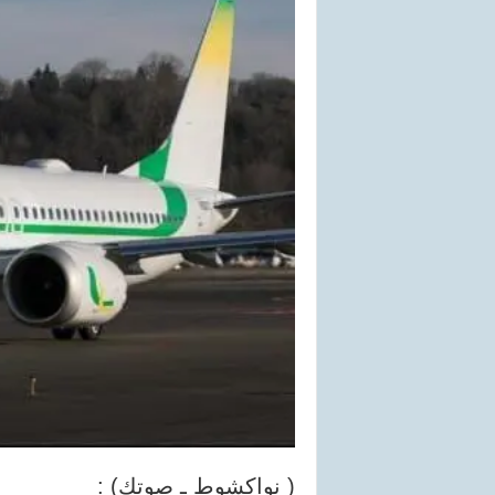
( نواكشوط ـ صوتك) :