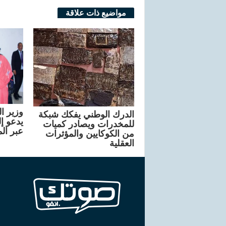
مواضيع ذات علاقة
وزير ا
الدرك الوطني يفكك شبكة
يدعو إ
للمخدرات ويصادر كميات
عبر ال
من الكوكايين والمؤثرات
العقلية