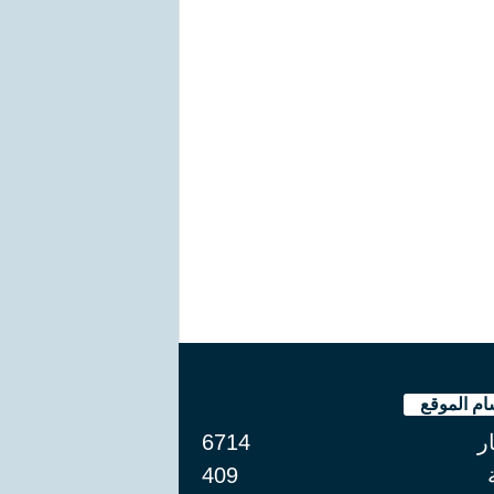
ام الموقع
ار
6714
409