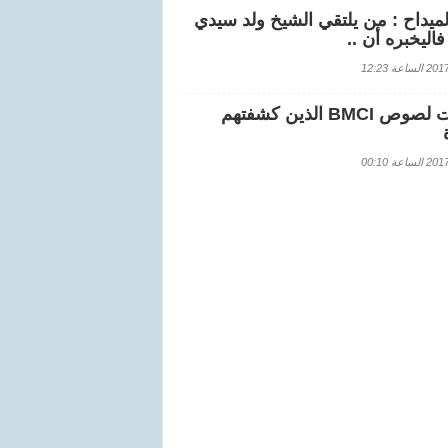
لميداح : من يلتقي الشيخ ولد سيدي
اليخبره أن ..
اعة 12:23
هويات لصوص BMCI الذين كشفتهم
اعة 00:10