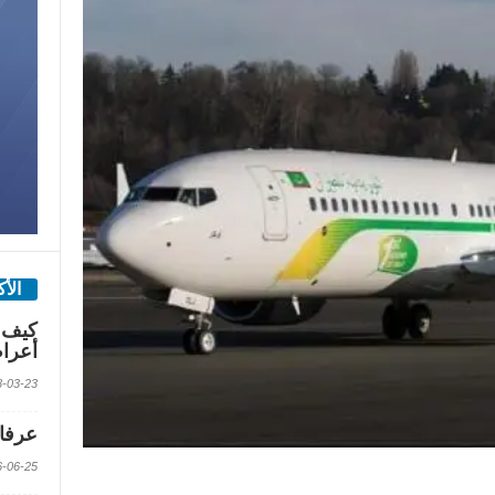
الأ
كيف 
أعرا
2018-03-23 الس
عرفات
2016-06-25 الس