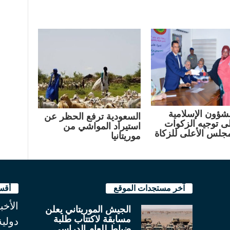
لشؤون الإسلامية
السعودية ترفع الحظر عن
لى توجيه الزكوات
استيراد المواشي من
مجلس الأعلى للزكاة
موريتانيا
آخر مستجدات الموقع
أقس
الأخب
الجيش الموريتاني يعلن
مسابقة لاكتتاب طلبة
دولية
ضباط للعام الدراسي