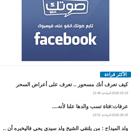
الأكثر قراءة
كيف تعرف أنك مسحور .. تعرف على أعراض السحر
2018-03-23 الساعة 21:46
عرفات:فتاة تسب والدها علنا لأنه....
2016-06-25 الساعة 23:51
ولد الميداح : من يلتقي الشيخ ولد سيدي يحي فاليخبره أن ..