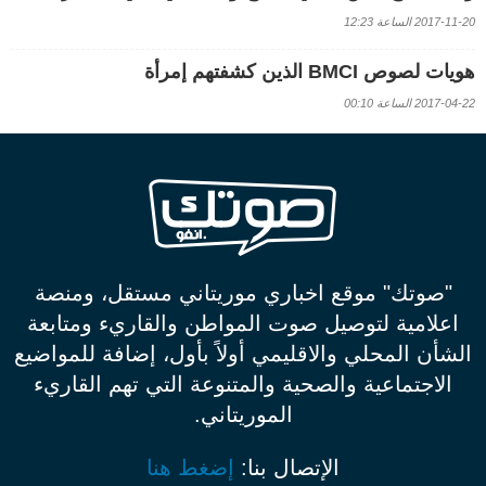
2017-11-20 الساعة 12:23
هويات لصوص BMCI الذين كشفتهم إمرأة
2017-04-22 الساعة 00:10
"صوتك" موقع اخباري موريتاني مستقل، ومنصة
اعلامية لتوصيل صوت المواطن والقاريء ومتابعة
الشأن المحلي والاقليمي أولاً بأول، إضافة للمواضيع
الاجتماعية والصحية والمتنوعة التي تهم القاريء
الموريتاني.
الإتصال بنا:
إضغط هنا