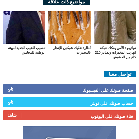
مواضيع ذات علاقة
نواذيبو : الأمن يفكك شبكة
أطار: تفكيك شبكتين للإتجار
تنصيب النقيب الجديد للهيئة
لتهريب المخدرات ويصادر 210
بالمخدرات
الوطنية للمحامين
كلغ من الحشيش
تواصل معنا
تابع
صفحة صوتك على الفيسبوك
تابع
حساب صوتك على تويتر
شاهد
قناة صوتك على اليوتوب