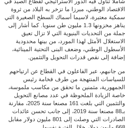
شاملا تناول فيه الدور الاستراتيجي لقطاع الصيد في
الاقتصاد الوطني، مبرزا ما تزخر به البلاد من ثروة
سمكية معتبرة، لاسيما أسماك السطح الصغيرة التي
يناهز مخزونها 1.3 مليون طن سنويا. كما أشار إلى
جملة من التحديات البنيوية التي لا تزال تعيق
الاستغلال الأمثل لهذا المورد، من بينها محدودية
الأسطول الوطني، وضعف البنى التحتية المينائية،
إضافة إلى نقص قدرات التحويل والتثمين.
من جانبهم، عبر الفاعلون في القطاع عن ارتياحهم
للسياسات المنتهجة من طرف فخامة رئيس
الجمهورية، مثمنين ما تحقق من مكاسب ملموسة،
خاصة الزيادة الملحوظة في عدد مصانع التحويل
والتثمين التي بلغت 161 مصنعا سنة 2025، مقارنة
بـ88 مصنعا سنة 2019، إلى جانب تحسن عائدات
الصادرات التي وصلت إلى 801 مليون دولار مقابل
668 مليون دولار خلال الفترة نفسها.