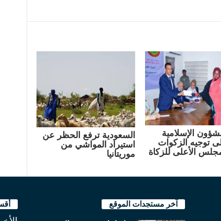
لشؤون الإسلامية
السعودية ترفع الحظر عن
لى توجيه الزكوات
استيراد المواشي من
مجلس الأعلى للزكاة
موريتانيا
آخر مستجدات الموقع
أقس