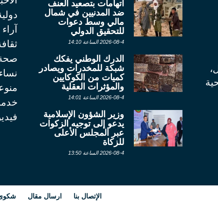
الأخب
اتهامات بتصعيد العنف
ضد المدنيين في شمال
دولية
مالي وسط دعوات
آراء
للتحقيق الدولي
ثقاف
2026-08-4 الساعة 14:10
صحة
الدرك الوطني يفكك
شبكة للمخدرات ويصادر
ل،
نساء
كميات من الكوكايين
ية
والمؤثرات العقلية
منوع
2026-08-4 الساعة 14:01
خدما
وزير الشؤون الإسلامية
فيديو
يدعو إلى توجيه الزكوات
عبر المجلس الأعلى
للزكاة
2026-08-4 الساعة 13:50
الإتصال بنا
ارسال مقال
شكوى أ