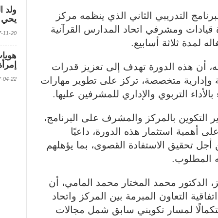
ولد ا
نامج التدريبي الثاني الذي ينظمه مركز
يحي ف
دة قيادات ومشرفي اتحاد المدارس القرآنية
2017-11-20 الس
ه لمدة ثلاثة أسابيع.
إمرأة
ه، أن هذه الدورة تهدف إلى تعزيز قدرات
 وإدارية متخصصة، تركز على تطوير مهارات
2017-04-22 الس
بالأداء التربوي والإداري للمشرفين عليها.
ر التكوين بالمركز والمشرف على البرنامج،
ى أهمية استثمار هذه الدورة، داعيًا
 أجل تحقيق الاستفادة القصوى، بما يؤهلهم
ه المطلوب.
ز، الدكتور محمد المختار محمد المامي، أن
اتفاقية التعاون المبرمة بين المركز واتحاد
تكمالًا لمسار تكويني سابق شمل مجالات