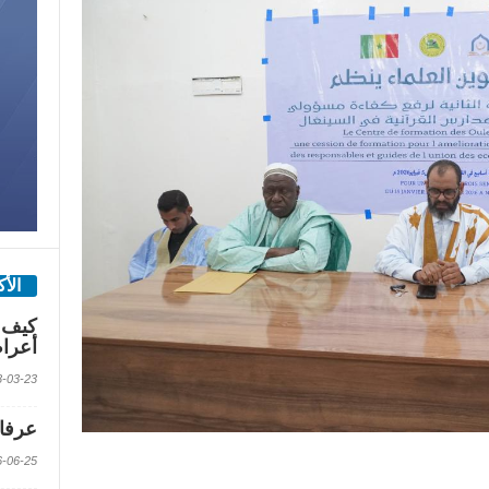
الأ
كيف 
أعرا
2018-03-23 الس
عرفات
2016-06-25 الس