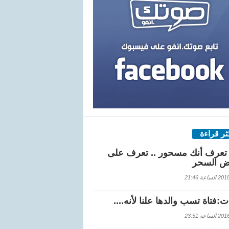
كثر قراءة
تعرف أنك مسحور .. تعرف على
ض السحر
اعة 21:46
:فتاة تسب والدها علنا لأنه....
اعة 23:51