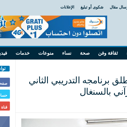
سال مقال
شكوى أو تبليغ
الإعلانات
ثقافة وفن
صحة
نساء
منوعات
خدمات
فيدي
توا
لق برنامجه التدريبي الثاني
صفحة
آني بالسنغال
حساب
قناة