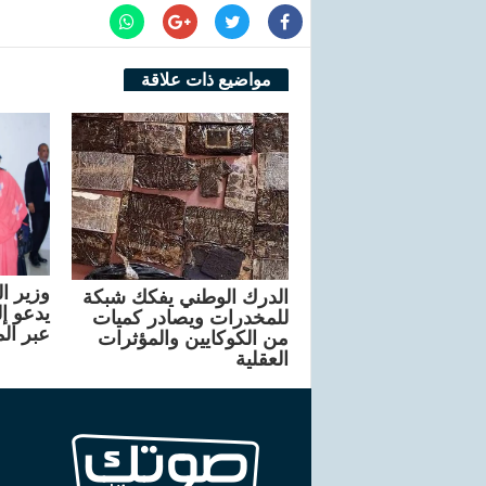
مواضيع ذات علاقة
وزير ا
الدرك الوطني يفكك شبكة
يدعو إ
للمخدرات ويصادر كميات
عبر ال
من الكوكايين والمؤثرات
العقلية