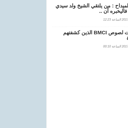
لميداح : من يلتقي الشيخ ولد سيدي
اليخبره أن ..
اعة 12:23
هويات لصوص BMCI الذين كشفتهم
اعة 00:10