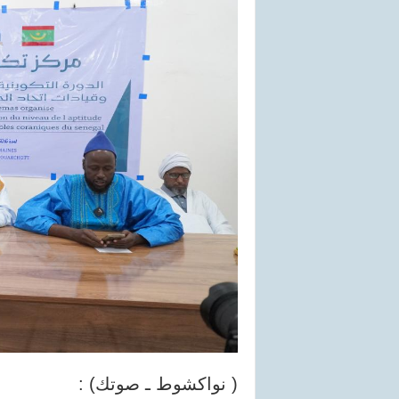
( نواكشوط ـ صوتك) :