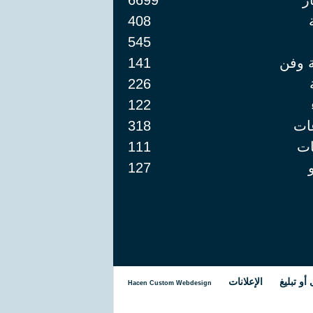
ار
6699
408
545
ة وفن
141
226
122
ات
318
ت
111
127
و تبليغ
الإعلانات
Hacen Custom Webdesign