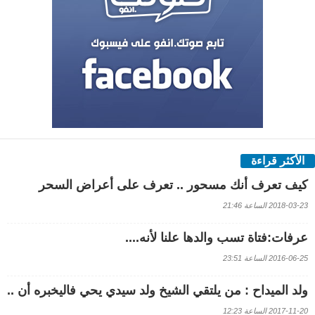
الأكثر قراءة
كيف تعرف أنك مسحور .. تعرف على أعراض السحر
2018-03-23 الساعة 21:46
عرفات:فتاة تسب والدها علنا لأنه....
2016-06-25 الساعة 23:51
ولد الميداح : من يلتقي الشيخ ولد سيدي يحي فاليخبره أن ..
2017-11-20 الساعة 12:23