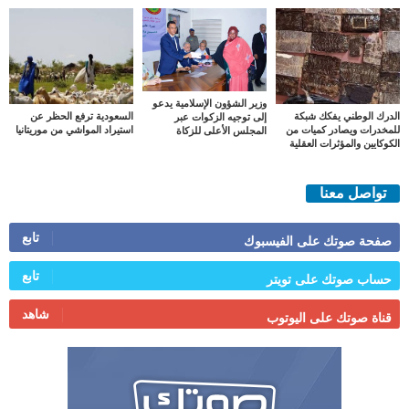
وزير الشؤون الإسلامية يدعو
الدرك الوطني يفكك شبكة
السعودية ترفع الحظر عن
إلى توجيه الزكوات عبر
للمخدرات ويصادر كميات من
استيراد المواشي من موريتانيا
المجلس الأعلى للزكاة
الكوكايين والمؤثرات العقلية
تواصل معنا
تابع
صفحة صوتك على الفيسبوك
تابع
حساب صوتك على تويتر
شاهد
قناة صوتك على اليوتوب