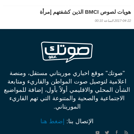
هويات لصوص BMCI الذين كشفتهم إمرأة
2017-04-22 الساعة 00:10
"صوتك" موقع اخباري موريتاني مستقل، ومنصة
اعلامية لتوصيل صوت المواطن والقاريء ومتابعة
الشأن المحلي والاقليمي أولاً بأول، إضافة للمواضيع
الاجتماعية والصحية والمتنوعة التي تهم القاريء
الموريتاني.
الإتصال بنا:
إضغط هنا