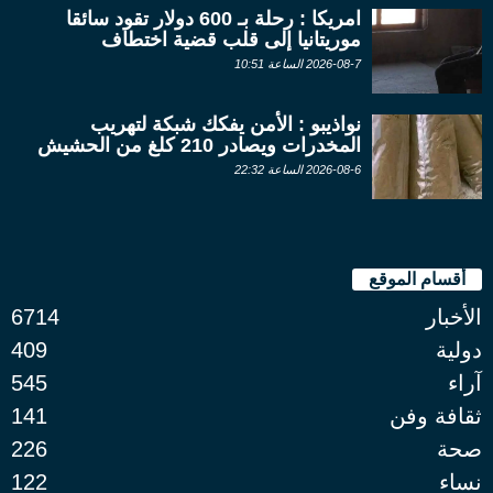
امريكا : رحلة بـ 600 دولار تقود سائقا
موريتانيا إلى قلب قضية اختطاف
2026-08-7 الساعة 10:51
نواذيبو : الأمن يفكك شبكة لتهريب
المخدرات ويصادر 210 كلغ من الحشيش
2026-08-6 الساعة 22:32
أقسام الموقع
الأخبار
6714
دولية
409
آراء
545
ثقافة وفن
141
صحة
226
نساء
122