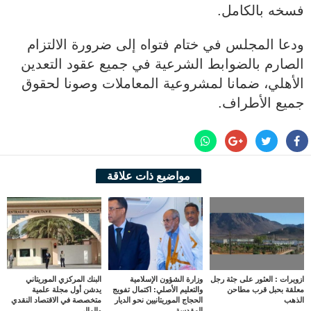
فسخه بالكامل.
ودعا المجلس في ختام فتواه إلى ضرورة الالتزام
الصارم بالضوابط الشرعية في جميع عقود التعدين
الأهلي، ضمانا لمشروعية المعاملات وصونا لحقوق
جميع الأطراف.
مواضيع ذات علاقة
ازويرات : العثور على جثة رجل
وزارة الشؤون الإسلامية
البنك المركزي الموريتاني
معلقة بحبل قرب مطاحن
والتعليم الأصلي: اكتمال تفويج
يدشن أول مجلة علمية
الذهب
الحجاج الموريتانيين نحو الديار
متخصصة في الاقتصاد النقدي
المقدسة
والمالي