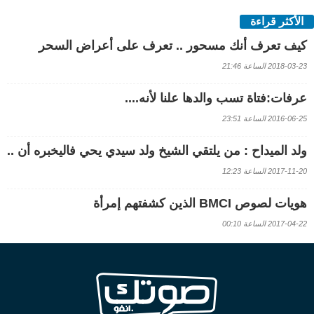
الأكثر قراءة
كيف تعرف أنك مسحور .. تعرف على أعراض السحر
2018-03-23 الساعة 21:46
عرفات:فتاة تسب والدها علنا لأنه....
2016-06-25 الساعة 23:51
ولد الميداح : من يلتقي الشيخ ولد سيدي يحي فاليخبره أن ..
2017-11-20 الساعة 12:23
هويات لصوص BMCI الذين كشفتهم إمرأة
2017-04-22 الساعة 00:10