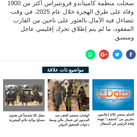
سجلت منظمة كاميناندو فرونتيراس أكثر من 1900
وفاة على طرق الهجرة خلال عام 2025، في وقت
تتضاءل فيه الآمال بالعثور على ناجين من القارب
المفقود، ما لم يتم إطلاق تحرك إقليمي عاجل
ومنسق.
مواضيع ذات علاقة
الحكم بسجن ثلاثة إعلاميين
اتهامات بتصعيد العنف ضد
مقتل 20 شخصاً في هجوم
مقربين من "باستيف" بتهمة
المدنيين في شمال مالي وسط
مسلح بولاية بلاتو النيجيرية
إهانة الرئيس في السنغال
دعوات للتحقيق الدولي