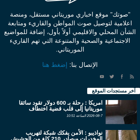
"صوتك" موقع اخباري موريتاني مستقل، ومنصة
اعلامية لتوصيل صوت المواطن والقاريء ومتابعة
الشأن المحلي والاقليمي أولاً بأول، إضافة للمواضيع
الاجتماعية والصحية والمتنوعة التي تهم القاريء
الموريتاني.
الإتصال بنا:
إضغط هنا
آخر مستجدات الموقع
امريكا : رحلة بـ 600 دولار تقود سائقا
موريتانيا إلى قلب قضية اختطاف
2026-08-7 الساعة 10:51
نواذيبو : الأمن يفكك شبكة لتهريب
المخدرات ويصادر 210 كلغ من الحشيش