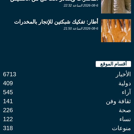
2026-08-6 الساعة 22:32
أطار: تفكيك شبكتين للإتجار بالمخدرات
2026-08-6 الساعة 21:50
أقسام الموقع
الأخبار
6713
دولية
409
آراء
545
ثقافة وفن
141
صحة
226
نساء
122
منوعات
318