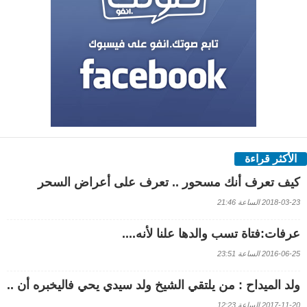
الأكثر قراءة
كيف تعرف أنك مسحور .. تعرف على أعراض السحر
2018-03-23 الساعة 21:46
عرفات:فتاة تسب والدها علنا لأنه....
2016-06-25 الساعة 23:51
ولد الميداح : من يلتقي الشيخ ولد سيدي يحي فاليخبره أن ..
2017-11-20 الساعة 12:23