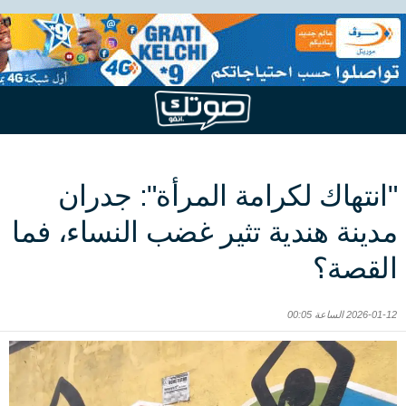
"انتهاك لكرامة المرأة": جدران
مدينة هندية تثير غضب النساء، فما
القصة؟
2026-01-12 الساعة 00:05