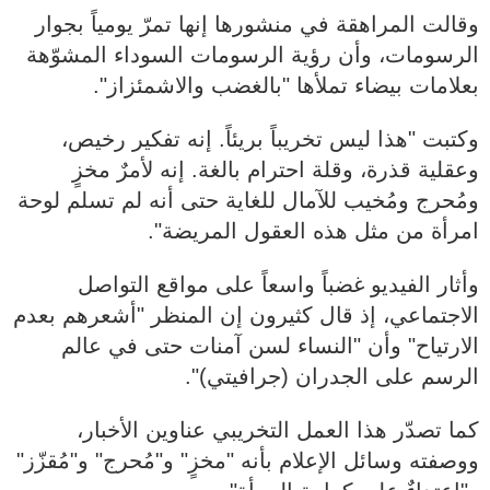
وقالت المراهقة في منشورها إنها تمرّ يومياً بجوار
الرسومات، وأن رؤية الرسومات السوداء المشوّهة
بعلامات بيضاء تملأها "بالغضب والاشمئزاز".
وكتبت "هذا ليس تخريباً بريئاً. إنه تفكير رخيص،
وعقلية قذرة، وقلة احترام بالغة. إنه لأمرٌ مخزٍ
ومُحرج ومُخيب للآمال للغاية حتى أنه لم تسلم لوحة
امرأة من مثل هذه العقول المريضة".
وأثار الفيديو غضباً واسعاً على مواقع التواصل
الاجتماعي، إذ قال كثيرون إن المنظر "أشعرهم بعدم
الارتياح" وأن "النساء لسن آمنات حتى في عالم
الرسم على الجدران (جرافيتي)".
كما تصدّر هذا العمل التخريبي عناوين الأخبار،
ووصفته وسائل الإعلام بأنه "مخزٍ" و"مُحرج" و"مُقزّز"