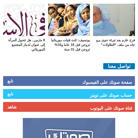
فرح عارم بعد تبرئة حوى يرو
يونسيف: ثلث فتيات موريتانيا
8 مارس.. هل تتحول المرأة
جاه من ملف “الطاولات”
تزوجن قبل 18 عاما و16%
إلى عنوان لدمار المجتمع
تزوجن قبل 15 سنة
الموريتاني
تواصل معنا
تابع
صفحة صوتك على الفيسبوك
تابع
حساب صوتك على تويتر
شاهد
قناة صوتك على اليوتوب