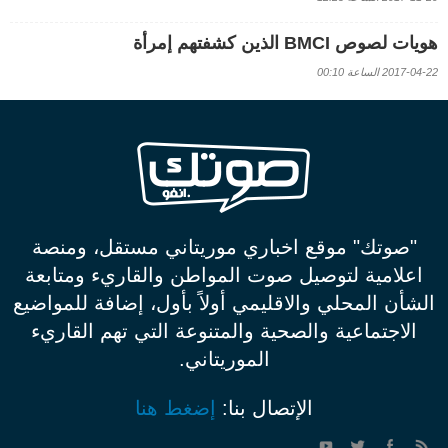
هويات لصوص BMCI الذين كشفتهم إمرأة
2017-04-22 الساعة 00:10
"صوتك" موقع اخباري موريتاني مستقل، ومنصة
اعلامية لتوصيل صوت المواطن والقاريء ومتابعة
الشأن المحلي والاقليمي أولاً بأول، إضافة للمواضيع
الاجتماعية والصحية والمتنوعة التي تهم القاريء
الموريتاني.
الإتصال بنا:
إضغط هنا