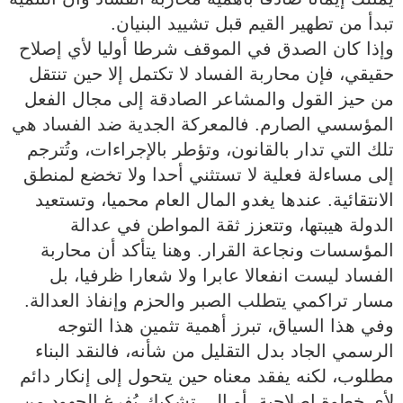
تبدأ من تطهير القيم قبل تشييد البنيان.
وإذا كان الصدق في الموقف شرطا أوليا لأي إصلاح
حقيقي، فإن محاربة الفساد لا تكتمل إلا حين تنتقل
من حيز القول والمشاعر الصادقة إلى مجال الفعل
المؤسسي الصارم. فالمعركة الجدية ضد الفساد هي
تلك التي تدار بالقانون، وتؤطر بالإجراءات، وتُترجم
إلى مساءلة فعلية لا تستثني أحدا ولا تخضع لمنطق
الانتقائية. عندها يغدو المال العام محميا، وتستعيد
الدولة هيبتها، وتتعزز ثقة المواطن في عدالة
المؤسسات ونجاعة القرار. وهنا يتأكد أن محاربة
الفساد ليست انفعالا عابرا ولا شعارا ظرفيا، بل
مسار تراكمي يتطلب الصبر والحزم وإنفاذ العدالة.
وفي هذا السياق، تبرز أهمية تثمين هذا التوجه
الرسمي الجاد بدل التقليل من شأنه، فالنقد البناء
مطلوب، لكنه يفقد معناه حين يتحول إلى إنكار دائم
لأي خطوة إصلاحية، أو إلى تشكيك يُفرغ الجهود من