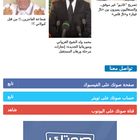
تصريح "غاديو" غير موفق..
والسنغاليون يميزون بين «نارْ
غينار» و«نارْ فاس»
شجاعة العاجزين..!! من قتل
كبولاني ؟!
محمد ولد الشيخ الغزواني
وموريتانيا الجديدة: إنجازات
مرحلة ورهان المستقبل
تواصل معنا
تابع
صفحة صوتك على الفيسبوك
تابع
حساب صوتك على تويتر
شاهد
قناة صوتك على اليوتوب