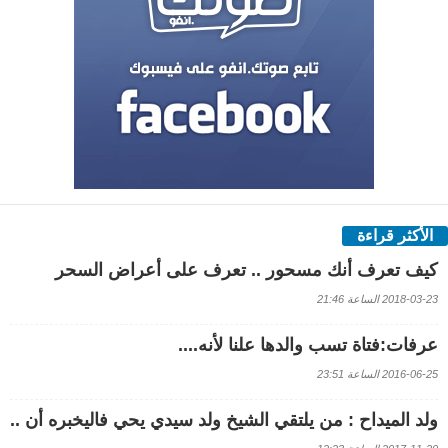
الأكثر قراءة
كيف تعرف أنك مسحور .. تعرف على أعراض السحر
2018-03-23 الساعة 21:46
عرفات:فتاة تسب والدها علنا لأنه....
2016-06-25 الساعة 23:51
ولد الميداح : من يلتقي الشيخ ولد سيدي يحي فاليخبره أن ..