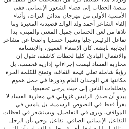
منصة الخطاب إلى فضاء الشعور الإنساني، ففي
الأمسية الأولى من مهرجان مدائن التراث، وأثناء
إلقاء الشاعر أحمد ولد الوالد قصيدته المعبرة وما
تلاها من لغن الحساني جميل المعنى والمبنى، بدا
تفاعل الرئيس جليا وتعبيرا جسديا واضحا عن مشاعر
إيجابية نابضة. كان الإصغاء العميق، والابتسامة
والانفعال الهادئ، كلها لحظات كاشفة، تقول إن
محاربة الفساد ليست إجراءاتٍ إدارية فحسب، بل
رؤيةٌ شاملة تعلي قيمة الثقافة، وتمنح للكلمة الحرة
مكانتها في الوجدان العام ودورها في حمل هموم
وتطلعات الناس إلى حيث يرجى تحقيقها.
يبدو أن صدق الرئيس غزواني في محاربة الفساد لا
يقرأ فقط في النصوص الرسمية، بل يلمس في
المواقف، ويرى في التفاصيل، ويستشعر في لحظات
التفاعل الإنساني الصافي. تفاعل يوحي بأن الرجل
يمتلك إيمانا صادقا بأهمية محاربة الفساد وأن التنمية