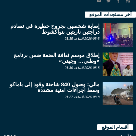
آخر مستجدات الموقع
إصابة شخصين بجروح خطيرة في تصادم
دراجتين ناريتين بنواكشوط
2026-08-8 الساعة 21:35
إطلاق موسم ثقافة الضفة ضمن برنامج
«وطني… وجهتي»
2026-08-8 الساعة 21:30
مالي: وصول 840 شاحنة وقود إلى باماكو
وسط اجراءات امنية مشددة
2026-08-8 الساعة 21:27
أقسام الموقع