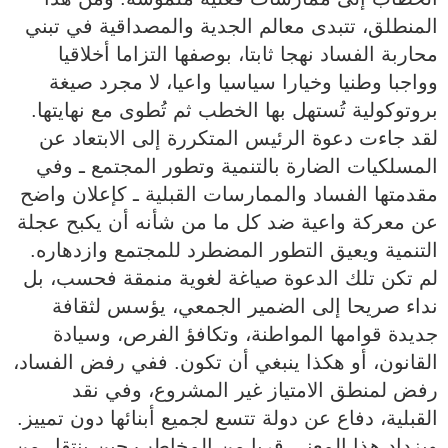
المنطلق، تتبدى معالم الجدية والمصداقية في تبني
محاربة الفساد نهجا ثابتا، بوصفها التزاما أخلاقيا
وواجبا وطنيا وخيارا سياسيا واعيا، لا مجرد صيغة
بروتوكولية تُستهل بها الخطب ثم تُطوى مع نهايتها.
لقد جاءت دعوة الرئيس المتكررة إلى الابتعاد عن
المسلكيات الضارة بالتنمية وتطور المجتمع ـ وفي
مقدمتها الفساد والممارسات القبلية ـ كإعلان واضح
عن معركة واعية ضد كل ما من شأنه أن يكبح عجلة
التنمية ويعيق التطور المضطرد للمجتمع وازدهاره.
لم تكن تلك الدعوة صياغة لغوية منمقة فحسب، بل
نداء صريحا إلى الضمير الجمعي، يؤسس لثقافة
جديدة قوامها المواطنة، وتكافؤ الفرص، وسيادة
القانون، أو هكذا ينبغي أن تكون. ففي رفض الفساد،
رفض لمنطق الامتياز غير المشروع، وفي نقد
القبلية، دفاع عن دولة تتسع لجميع أبنائها دون تمييز.
ويزداد هذا المعنى قربا من المخاطب حين ينتقل من