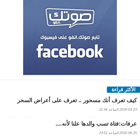
الأكثر قراءة
كيف تعرف أنك مسحور .. تعرف على أعراض السحر
2018-03-23 الساعة 21:46
عرفات:فتاة تسب والدها علنا لأنه....
2016-06-25 الساعة 23:51