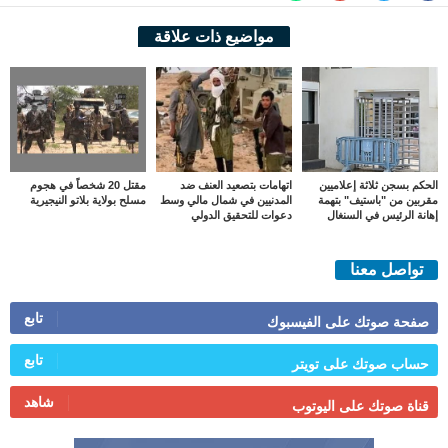
مواضيع ذات علاقة
الحكم بسجن ثلاثة إعلاميين
اتهامات بتصعيد العنف ضد
مقتل 20 شخصاً في هجوم
مقربين من "باستيف" بتهمة
المدنيين في شمال مالي وسط
مسلح بولاية بلاتو النيجيرية
إهانة الرئيس في السنغال
دعوات للتحقيق الدولي
تواصل معنا
تابع
صفحة صوتك على الفيسبوك
تابع
حساب صوتك على تويتر
شاهد
قناة صوتك على اليوتوب