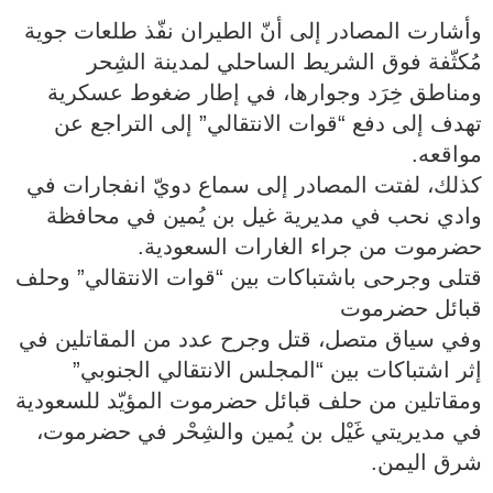
وأشارت المصادر إلى أنّ الطيران نفّذ طلعات جوية
مُكثّفة فوق الشريط الساحلي لمدينة الشِحر
ومناطق خِرَد وجوارها، في إطار ضغوط عسكرية
تهدف إلى دفع “قوات الانتقالي” إلى التراجع عن
مواقعه.
كذلك، لفتت المصادر إلى سماع دويّ انفجارات في
وادي نحب في مديرية غيل بن يُمين في محافظة
حضرموت من جراء الغارات السعودية.
قتلى وجرحى باشتباكات بين “قوات الانتقالي” وحلف
قبائل حضرموت
وفي سياق متصل، قتل وجرح عدد من المقاتلين في
إثر اشتباكات بين “المجلس الانتقالي الجنوبي”
ومقاتلين من حلف قبائل حضرموت المؤيّد للسعودية
في مديريتي غَيْل بن يُمين والشِحْر في حضرموت،
شرق اليمن.