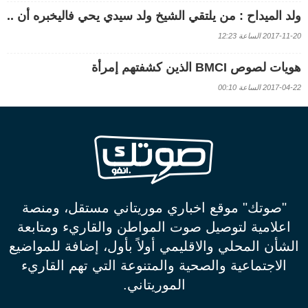
ولد الميداح : من يلتقي الشيخ ولد سيدي يحي فاليخبره أن ..
2017-11-20 الساعة 12:23
هويات لصوص BMCI الذين كشفتهم إمرأة
2017-04-22 الساعة 00:10
"صوتك" موقع اخباري موريتاني مستقل، ومنصة
اعلامية لتوصيل صوت المواطن والقاريء ومتابعة
الشأن المحلي والاقليمي أولاً بأول، إضافة للمواضيع
الاجتماعية والصحية والمتنوعة التي تهم القاريء
الموريتاني.