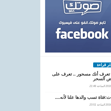
كثر قراءة
تعرف أنك مسحور .. تعرف على
ض السحر
اعة 21:46
:فتاة تسب والدها علنا لأنه....
اعة 23:51