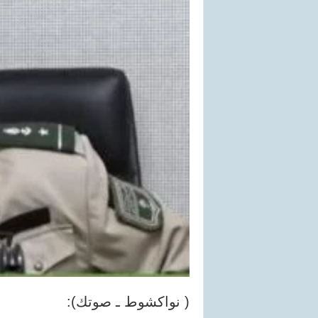
( نواكشوط ـ صوتك):