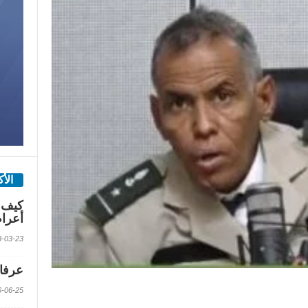
الأ
كيف 
أعرا
2018-03-23 الس
عرفات
2016-06-25 الس