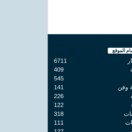
ام الموقع
ار
6711
409
545
ة وفن
141
226
122
ات
318
ت
111
127