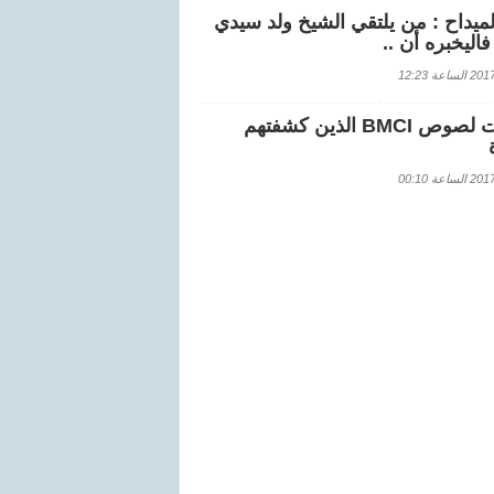
لميداح : من يلتقي الشيخ ولد سيدي
اليخبره أن ..
اعة 12:23
هويات لصوص BMCI الذين كشفتهم
اعة 00:10