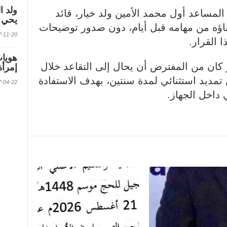
ولد ا
المساعد أول محمد الأمين ولد خيار، قائد
يحي ف
اؤه من مهامه قبل أيام، دون صدور توضيحات
2017-11-20 الس
 القرار.
 كان من المفترض أن يحال إلى التقاعد خلال
إمرأة
 تمديد استثنائي لمدة سنتين، بهدف الاستفادة
2017-04-22 الس
داخل الجهاز.