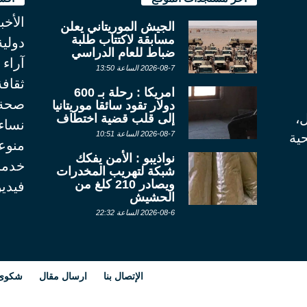
الأخب
الجيش الموريتاني يعلن
مسابقة لاكتتاب طلبة
دولية
ضباط للعام الدراسي
آراء
2026-08-7 الساعة 13:50
ثقاف
امريكا : رحلة بـ 600
صحة
دولار تقود سائقا موريتانيا
ل،
إلى قلب قضية اختطاف
نساء
2026-08-7 الساعة 10:51
ية
منوع
نواذيبو : الأمن يفكك
خدما
شبكة لتهريب المخدرات
ويصادر 210 كلغ من
فيديو
الحشيش
2026-08-6 الساعة 22:32
الإتصال بنا
ارسال مقال
شكوى أ