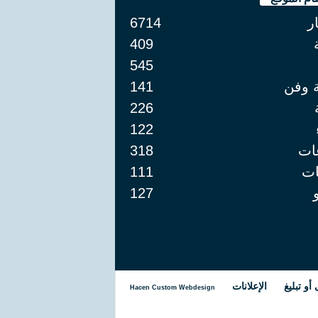
ار
6714
409
545
ة وفن
141
226
122
ات
318
ت
111
127
و تبليغ
الإعلانات
Hacen Custom Webdesign