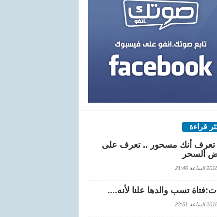
كثر قراءة
تعرف أنك مسحور .. تعرف على
ض السحر
اعة 21:46
:فتاة تسب والدها علنا لأنه....
اعة 23:51