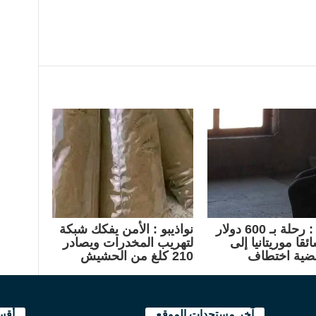
امريكا : رحلة بـ 600 دولار
نواذيبو : الأمن يفكك شبكة
ئقا موريتانيا إلى
لتهريب المخدرات ويصادر
ضية اختطاف
210 كلغ من الحشيش
آخر مستجدات الموقع
أقس