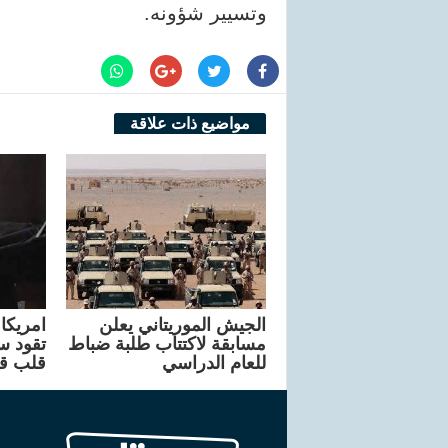
وتسيير شؤونه.
مواضيع ذات علاقة
الجيش الموريتاني يعلن
مسابقة لاكتتاب طلبة ضباط
تقود سا
للعام الدراسي
قلب ق