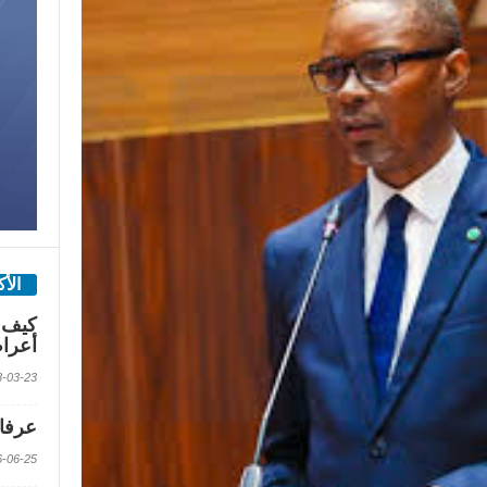
الأ
كيف 
أعرا
2018-03-23 الس
عرفات
2016-06-25 الس