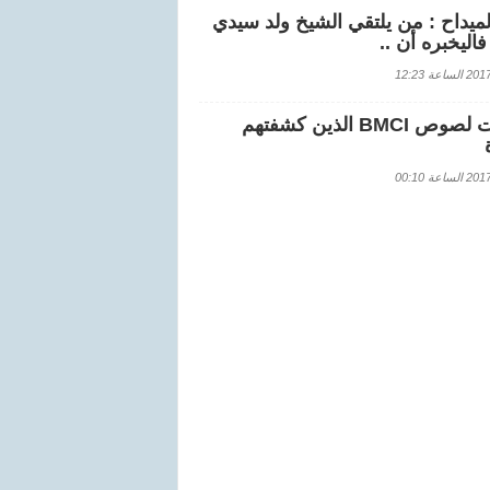
لميداح : من يلتقي الشيخ ولد سيدي
اليخبره أن ..
اعة 12:23
هويات لصوص BMCI الذين كشفتهم
اعة 00:10