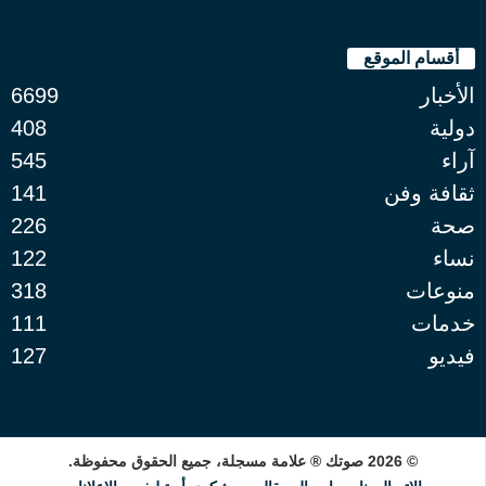
أقسام الموقع
الأخبار
6699
دولية
408
آراء
545
ثقافة وفن
141
صحة
226
نساء
122
منوعات
318
خدمات
111
فيديو
127
© 2026 صوتك ® علامة مسجلة، جميع الحقوق محفوظة.