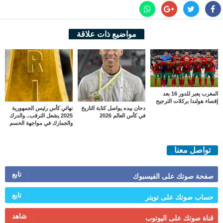
مواضيع ذات علاقة
المغرب يعبر للدور 16 بعد
إقصاء هولندا بركلات الترجيح
دحان بيده يواصل كتابة التاريخ
نهائي كأس رئيس الجمهورية
في كأس العالم 2026
2025 يشعل الترقب.. والدرك
والجمارك في مواجهة الحسم
تواصل معنا
تابع
صفحة صوتك على الفيسبوك
تابع
حساب صوتك على تويتر
شاهد
قناة صوتك على اليوتوب