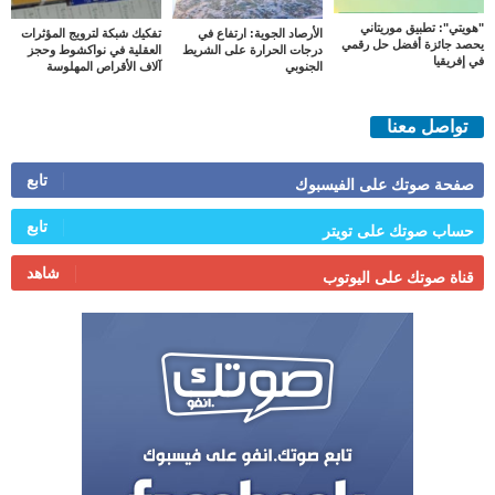
"هويتي": تطبيق موريتاني
الأرصاد الجوية: ارتفاع في
تفكيك شبكة لترويج المؤثرات
يحصد جائزة أفضل حل رقمي
درجات الحرارة على الشريط
العقلية في نواكشوط وحجز
في إفريقيا
الجنوبي
آلاف الأقراص المهلوسة
تواصل معنا
تابع
صفحة صوتك على الفيسبوك
تابع
حساب صوتك على تويتر
شاهد
قناة صوتك على اليوتوب