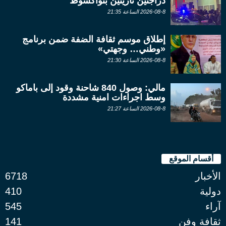
دراجتين ناريتين بنواكشوط
2026-08-8 الساعة 21:35
إطلاق موسم ثقافة الضفة ضمن برنامج
«وطني… وجهتي»
2026-08-8 الساعة 21:30
مالي: وصول 840 شاحنة وقود إلى باماكو
وسط اجراءات امنية مشددة
2026-08-8 الساعة 21:27
أقسام الموقع
الأخبار
6718
دولية
410
آراء
545
ثقافة وفن
141