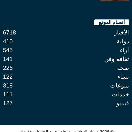
أقسام الموقع
الأخبار
6718
دولية
410
آراء
545
ثقافة وفن
141
صحة
226
نساء
122
منوعات
318
خدمات
111
فيديو
127
© 2026 صوتك ® علامة مسجلة، جميع الحقوق محفوظة.