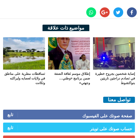
مواضيع ذات علاقة
إصابة شخصين بجروح خطيرة
إطلاق موسم ثقافة الضفة
تساقطات مطرية على مناطق
في تصادم دراجتين ناريتين
ضمن برنامج «وطني…
في ولايات لعصابه ولبراكنه
بنواكشوط
وجهتي»
وتكانت
تواصل معنا
تابع
صفحة صوتك على الفيسبوك
تابع
حساب صوتك على تويتر