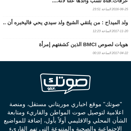
عرفات:فتاة تسب والدها علنا لأنه....
2016-06-25 الساعة 23:51
ولد الميداح : من يلتقي الشيخ ولد سيدي يحي فاليخبره أن ..
2017-11-20 الساعة 12:23
هويات لصوص BMCI الذين كشفتهم إمرأة
2017-04-22 الساعة 00:10
"صوتك" موقع اخباري موريتاني مستقل، ومنصة
اعلامية لتوصيل صوت المواطن والقاريء ومتابعة
الشأن المحلي والاقليمي أولاً بأول، إضافة للمواضيع
الاجتماعية والصحية والمتنوعة التي تهم القاريء