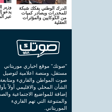
وزير ا
الدرك الوطني يفكك شبكة
يدعو إ
للمخدرات ويصادر كميات
عبر ال
من الكوكايين والمؤثرات
العقلية
"صوتك" موقع اخباري موريتاني
مستقل، ومنصة اعلامية لتوصيل
صوت المواطن والقاريء ومتابعة
الشأن المحلي والاقليمي أولاً بأو
إضافة للمواضيع الاجتماعية والصح
والمتنوعة التي تهم القاريء
الموريتاني.