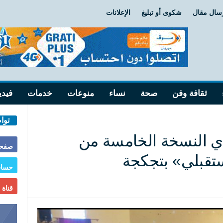
سال مقال
شكوى أو تبليغ
الإعلانات
ثقافة وفن
صحة
نساء
منوعات
خدمات
فيدي
توا
دي النسخة الخامسة من
صفحة
قبلي» بتجكجة
حساب
قناة