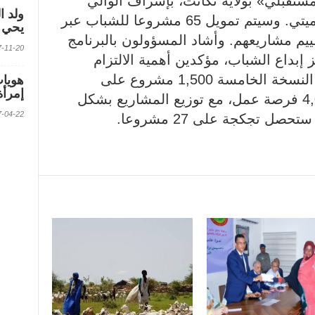
تقبلي» بولاية تكانت، بإشراف الوالي
ولد ا
المساعد عبد الفتاح ولد أحمد أحميتي. وسيتم تمويل 65 مشروعا للشباب عبر
يحي ف
يم مشاريعهم. وأشاد المسؤولون بالبرنامج
2017-11-20 الس
 إبداع الشباب، مؤكدين أهمية الالتزام
لضمان نجاح المشاريع. وستمول النسخة الخامسة 1,500 مشروع على
إمرأة
المستوى الوطني وتوفر نحو 4,000 فرصة عمل، مع توزيع المشاريع بشكل
2017-04-22 الس
ل تجكجة على 27 مشروعا.