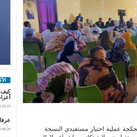
الأ
كيف 
أعرا
2018-03-23 الس
عرفات
جكجة عملية اختيار مستفيدي النسخة
2016-06-25 الس