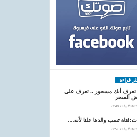
كثر قراءة
تعرف أنك مسحور .. تعرف على
ض السحر
اعة 21:46
:فتاة تسب والدها علنا لأنه....
اعة 23:51