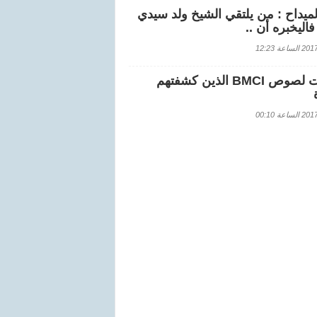
لميداح : من يلتقي الشيخ ولد سيدي
اليخبره أن ..
اعة 12:23
هويات لصوص BMCI الذين كشفتهم
اعة 00:10