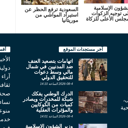
لشؤون الإسلامية
السعودية ترفع الحظر عن
لى توجيه الزكوات
استيراد المواشي من
مجلس الأعلى للزكاة
موريتانيا
آخر مستجدات الموقع
أقس
الأخب
اتهامات بتصعيد العنف
ضد المدنيين في شمال
دولية
مالي وسط دعوات
آراء
للتحقيق الدولي
ثقاف
2026-08-4 الساعة 14:10
صحة
الدرك الوطني يفكك
شبكة للمخدرات ويصادر
ل،
نساء
كميات من الكوكايين
ية
والمؤثرات العقلية
منوع
2026-08-4 الساعة 14:01
خدما
وزير الشؤون الإسلامية
فيديو