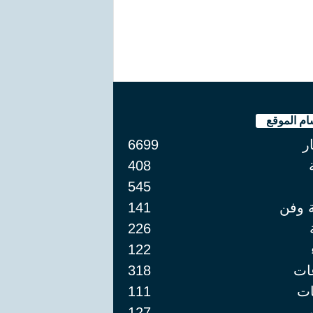
ام الموقع
ار
6699
408
545
ة وفن
141
226
122
ات
318
ت
111
127