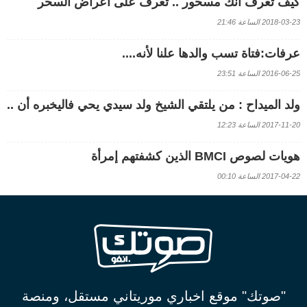
كيف تعرف أنك مسحور .. تعرف على أعراض السحر
2018-03-23 الساعة 21:46
عرفات:فتاة تسب والدها علنا لأنه....
2016-06-25 الساعة 23:51
ولد الميداح : من يلتقي الشيخ ولد سيدي يحي فاليخبره أن ..
2017-11-20 الساعة 12:23
هويات لصوص BMCI الذين كشفتهم إمرأة
2017-04-22 الساعة 00:10
"صوتك" موقع اخباري موريتاني مستقل، ومنصة