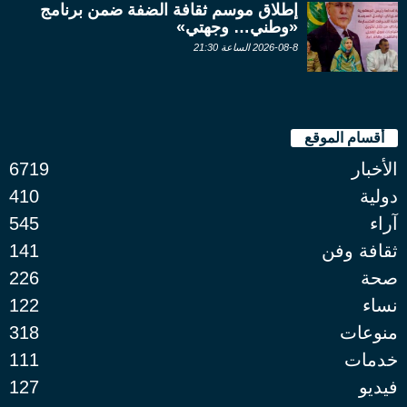
إطلاق موسم ثقافة الضفة ضمن برنامج
«وطني… وجهتي»
2026-08-8 الساعة 21:30
أقسام الموقع
الأخبار
6719
دولية
410
آراء
545
ثقافة وفن
141
صحة
226
نساء
122
منوعات
318
خدمات
111
فيديو
127