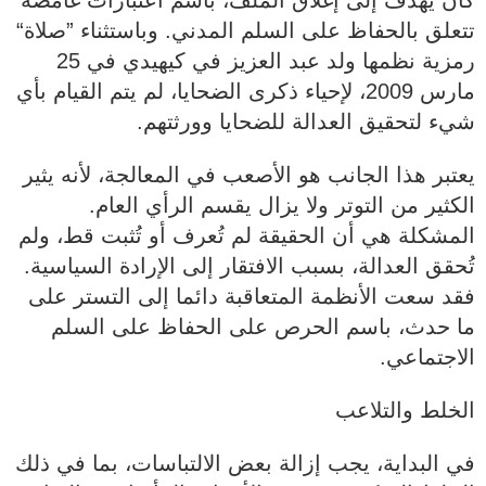
كان يهدف إلى إغلاق الملف، باسم اعتبارات غامضة
تتعلق بالحفاظ على السلم المدني. وباستثناء ”صلاة“
رمزية نظمها ولد عبد العزيز في كيهيدي في 25
مارس 2009، لإحياء ذكرى الضحايا، لم يتم القيام بأي
شيء لتحقيق العدالة للضحايا وورثتهم.
‏‎يعتبر هذا الجانب هو الأصعب في المعالجة، لأنه يثير
الكثير من التوتر ولا يزال يقسم الرأي العام.
المشكلة هي أن الحقيقة لم تُعرف أو تُثبت قط، ولم
تُحقق العدالة، بسبب الافتقار إلى الإرادة السياسية.
فقد سعت الأنظمة المتعاقبة دائما إلى التستر على
ما حدث، باسم الحرص على الحفاظ على السلم
الاجتماعي.
الخلط والتلاعب
في البداية، يجب إزالة بعض الالتباسات، بما في ذلك