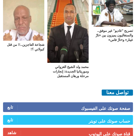
تصريح "غاديو" غير موفق..
والسنغاليون يميزون بين «نارْ
غينار» و«نارْ فاس»
شجاعة العاجزين..!! من قتل
كبولاني ؟!
محمد ولد الشيخ الغزواني
وموريتانيا الجديدة: إنجازات
مرحلة ورهان المستقبل
تواصل معنا
تابع
صفحة صوتك على الفيسبوك
تابع
حساب صوتك على تويتر
شاهد
قناة صوتك على اليوتوب