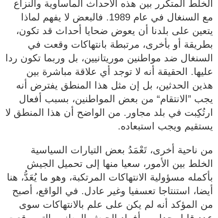
الخلط المتكرر بين هذه الأحداث المأساوية والنزاع
مع السنغال في عام 1989. فالبعض لا يفهم لماذا
يتعين على بلدنا أن يعوض ضحايا أحداث قد تكون،
بطريقة أو بأخرى، مرتبطة بانتهاكات وقعت في
السنغال ضد مواطنين موريتانيين، بل وربما تكون ردا
عليها. الحقيقة أنه لا توجد أي علاقة مباشرة بين
هذين الحدثين، بل إن مثل هذا المنطق يفترض أنه
يجب ”الانتقام“ من بعض المواطنين، بسبب أفعال
ارتُكِبت في بلد مجاور. من الواضح أن هذا المنطق لا
يستقيم ويجب استبعاده.
من ناحية أخرى، تَعْمَدُ بعض التيارات السياسية
الخلط بين الأمور، سعيا منها إلى تحميل الجيش
بأكمله مسؤولية الانتهاكات المرتكبة، وهو ما يُعَدُّ، هنا
أيضا، استنتاجا تعسفيا وغير عادل. في الواقع، أصبح
من المؤكد أنه لم يكن على علم بالانتهاكات سوى