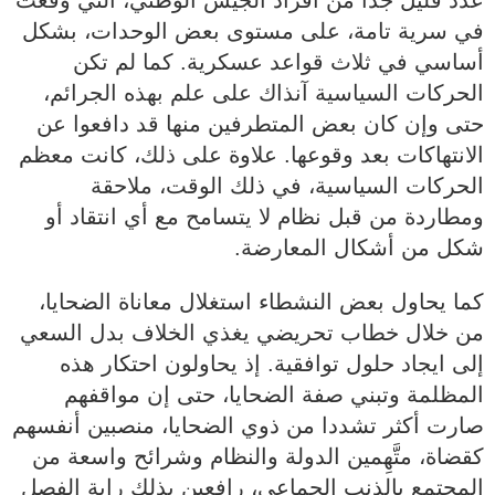
عدد قليل جدا من أفراد الجيش الوطني، التي وقعت
في سرية تامة، على مستوى بعض الوحدات، بشكل
أساسي في ثلاث قواعد عسكرية. كما لم تكن
الحركات السياسية آنذاك على علم بهذه الجرائم،
حتى وإن كان بعض المتطرفين منها قد دافعوا عن
الانتهاكات بعد وقوعها. علاوة على ذلك، كانت معظم
الحركات السياسية، في ذلك الوقت، ملاحقة
ومطاردة من قبل نظام لا يتسامح مع أي انتقاد أو
شكل من أشكال المعارضة.
‏‎كما يحاول بعض النشطاء استغلال معاناة الضحايا،
من خلال خطاب تحريضي يغذي الخلاف بدل السعي
إلى ايجاد حلول توافقية. إذ يحاولون احتكار هذه
المظلمة وتبني صفة الضحايا، حتى إن مواقفهم
صارت أكثر تشددا من ذوي الضحايا، منصبين أنفسهم
كقضاة، متَّهِمين الدولة والنظام وشرائح واسعة من
المجتمع بالذنب الجماعي، رافعين بذلك راية الفصل