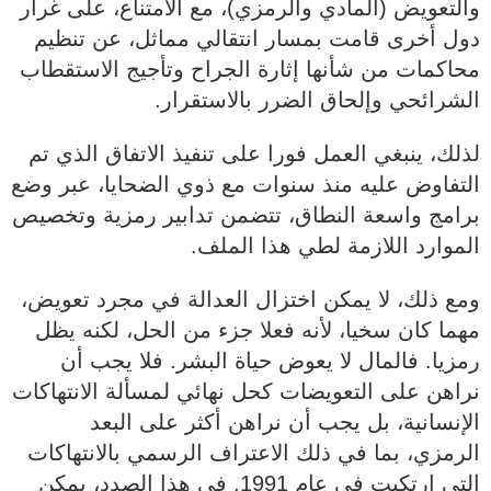
والتعويض (المادي والرمزي)، مع الامتناع، على غرار
دول أخرى قامت بمسار انتقالي مماثل، عن تنظيم
محاكمات من شأنها إثارة الجراح وتأجيج الاستقطاب
الشرائحي وإلحاق الضرر بالاستقرار.
لذلك، ينبغي العمل فورا على تنفيذ الاتفاق الذي تم
التفاوض عليه منذ سنوات مع ذوي الضحايا، عبر وضع
برامج واسعة النطاق، تتضمن تدابير رمزية وتخصيص
الموارد اللازمة لطي هذا الملف.
ومع ذلك، لا يمكن اختزال العدالة في مجرد تعويض،
مهما كان سخيا، لأنه فعلا جزء من الحل، لكنه يظل
رمزيا. فالمال لا يعوض حياة البشر. فلا يجب أن
نراهن على التعويضات كحل نهائي لمسألة الانتهاكات
الإنسانية، بل يجب أن نراهن أكثر على البعد
الرمزي، بما في ذلك الاعتراف الرسمي بالانتهاكات
التي ارتكبت في عام 1991. في هذا الصدد، يمكن