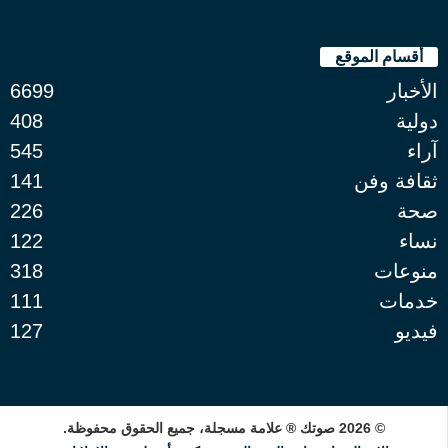
أقسام الموقع
الأخبار
6699
دولية
408
آراء
545
ثقافة وفن
141
صحة
226
نساء
122
منوعات
318
خدمات
111
فيديو
127
© 2026 صوتك ® علامة مسجلة، جميع الحقوق محفوظة.