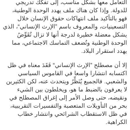
التعامل معها بشكل مناسب، إلى تفكك تدريجي
للدولة. وإذا كان هناك ملف يهدد الوحدة الوطنية،
فهو بالتأكيد ملف انتهاكات حقوق الإنسان خلال
التسعينيات، والمعروف باسم ”الإرث الإنساني“، الذي
يشكل معضلة خطيرة لدرجة أنها لا تزال تُقَوِّضُ
الوحدة الوطنية وتُضعف التماسك الاجتماعي، مما
يهدد استقرار البلاد.
إلا أن مصطلح ”الإرث الإنساني“ فَقَدَ معناه في ظل
اكتسابه انتشارا واسعا في القاموس السياسي
والشعبي. فالجميع يُنَظِّرُ ويتحدث عنه، لكن الكثيرين
لا يعرفون بالضبط ما هو، ويخلطون بين الشيء
ونقيضه، حتى وصل الأمر إلى إغراق المصطلح في
بحر من التأويلات المتعصبة والتفسيرات التقريبية،
في ظل الاستقطاب الشرائحي وانتشار خطاب
الكراهية.