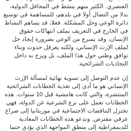
العنصري. الكثير منهم ينشط في المحافل الدولية،
بدلا من النضال أولا في بلدهم، للمساهمة في توسيع
دائرة الوعي وحل المشكلة. فعلا، قد يساهم النشاط
في الخارج في التعريف بملف انتهاكات حقوق
الإنسان، وقد يسرع من الوعي بضرورة إيجاد حل
لملف الإرث الإنساني، ولكنه يعرقل حدوث وبناء
توافق وطني حول هذا الملف، بل ويزج به داخل
التجاذبات الشرائحية.
إن عدم التوصل إلى تسوية نهائية لمسألة الإرث
الإنساني هو ما أدى إلى تغذية الخطابات الشرائحية
المنتشرة، والتي كانت هامشية قبل 10 سنوات. هذه
الخطابات تعمل على نزع الشرعية عن الدولة، فهي
تختزل التناقضات الاجتماعية في موريتانيا إلى صراع
عرقي مفترض. وتدعو هذه الخطابات المعادية
للديمقراطية إلى منطق المواجهة الذي يؤدي حتما