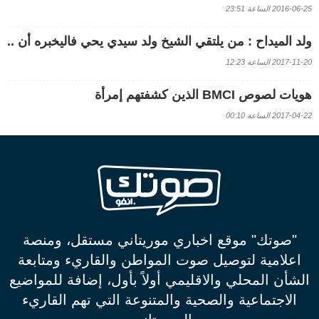
2016-06-25 الساعة 23:51
ولد الميداح : من يلتقي الشيخ ولد سيدي يحي فاليخبره أن ..
2017-11-20 الساعة 12:23
هويات لصوص BMCI الذين كشفتهم إمرأة
2017-04-22 الساعة 00:10
"صوتك" موقع اخباري موريتاني مستقل، ومنصة
اعلامية لتوصيل صوت المواطن والقاريء ومتابعة
الشأن المحلي والاقليمي أولاً بأول، إضافة للمواضيع
الاجتماعية والصحية والمتنوعة التي تهم القاريء