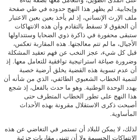
على المدى الطويل، والتعامل معها بصفة بناءة
وإيجابية. لم يظهر هذا النهج حدوده في طي صفحة
ملف الإرث الإنساني، إذ لم يأخذ بعين بعين الاعتبار
أن الحقوق لا تسقط بالتقادم وأن هذه الانتهاكات
ستبقى محفورة في ذاكرة ذوي الضحايا وستتداولها
الأجيال، ما لم تتم معالجتها. هذه المقاربة تعكس،
قبل كل شيء، عجز النخب عن فهم تعقيد المشكلة
وضرورة صياغة استراتيجية توافقية للتعامل معها. إذ
أن عدم تسوية هذه القضية يخلق أرضية خصبة
لتنمية الخطاب الشعبوي الطائفي، الذي من شأنه أن
يهدد الوحدة الوطنية. وهو ما حدث بالفعل، إذ شجع
هذا النهج على تطور الخطاب المتطرف حتى
أصبحت ذكرى الاستقلال مقرونة بهذه الأحداث
المأساوية.
لذلك، لا يمكن للبلاد أن تستمر في التغاضي عن هذه
الانتهاكات الجسيمة ولا أن تتبنى مقاربات جزئية