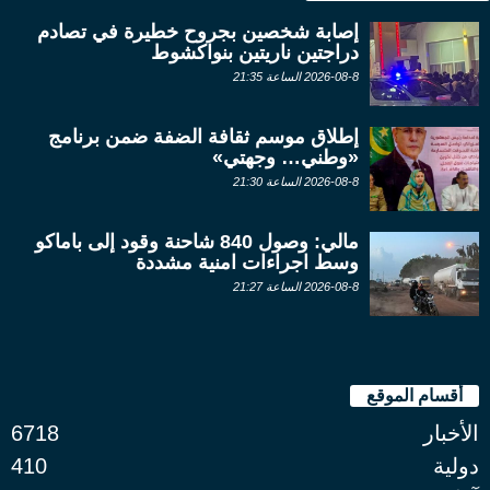
إصابة شخصين بجروح خطيرة في تصادم
دراجتين ناريتين بنواكشوط
2026-08-8 الساعة 21:35
إطلاق موسم ثقافة الضفة ضمن برنامج
«وطني… وجهتي»
2026-08-8 الساعة 21:30
مالي: وصول 840 شاحنة وقود إلى باماكو
وسط اجراءات امنية مشددة
2026-08-8 الساعة 21:27
أقسام الموقع
الأخبار
6718
دولية
410