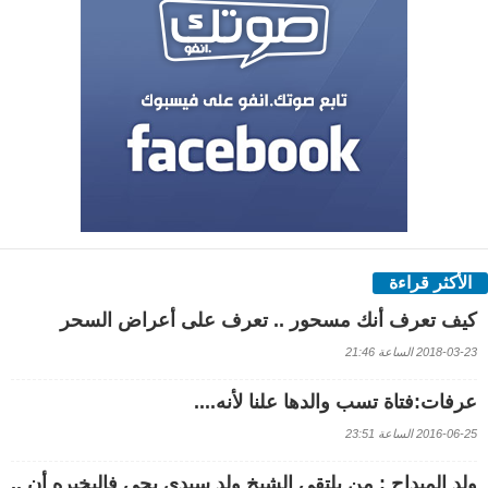
الأكثر قراءة
كيف تعرف أنك مسحور .. تعرف على أعراض السحر
2018-03-23 الساعة 21:46
عرفات:فتاة تسب والدها علنا لأنه....
2016-06-25 الساعة 23:51
ولد الميداح : من يلتقي الشيخ ولد سيدي يحي فاليخبره أن ..