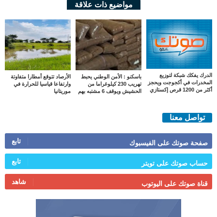
مواضيع ذات علاقة
الدرك يفكك شبكة لتوزيع
باسكنو : الأمن الوطني يحبط
الأرصاد تتوقع أمطارا متفاوتة
المخدرات في أكجوجت ويحجز
تهريب 230 كيلوغراما من
وارتفاعا قياسيا للحرارة في
أكثر من 1200 قرص إكستازي
الحشيش ويوقف 6 مشتبه بهم
موريتانيا
تواصل معنا
تابع
صفحة صوتك على الفيسبوك
تابع
حساب صوتك على تويتر
شاهد
قناة صوتك على اليوتوب