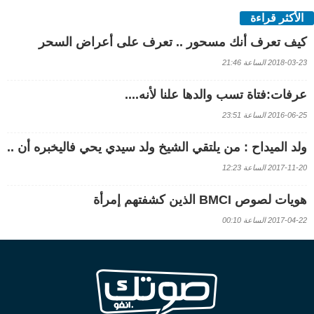
الأكثر قراءة
كيف تعرف أنك مسحور .. تعرف على أعراض السحر
2018-03-23 الساعة 21:46
عرفات:فتاة تسب والدها علنا لأنه....
2016-06-25 الساعة 23:51
ولد الميداح : من يلتقي الشيخ ولد سيدي يحي فاليخبره أن ..
2017-11-20 الساعة 12:23
هويات لصوص BMCI الذين كشفتهم إمرأة
2017-04-22 الساعة 00:10