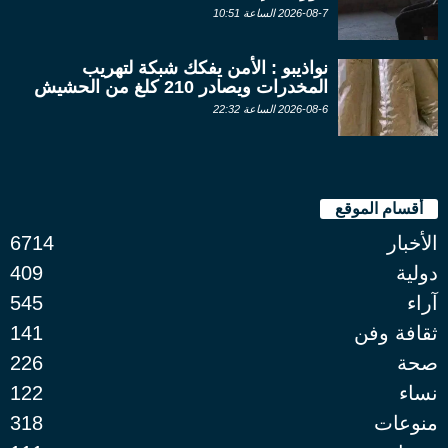
2026-08-7 الساعة 10:51
نواذيبو : الأمن يفكك شبكة لتهريب
المخدرات ويصادر 210 كلغ من الحشيش
2026-08-6 الساعة 22:32
أقسام الموقع
الأخبار
6714
دولية
409
آراء
545
ثقافة وفن
141
صحة
226
نساء
122
منوعات
318