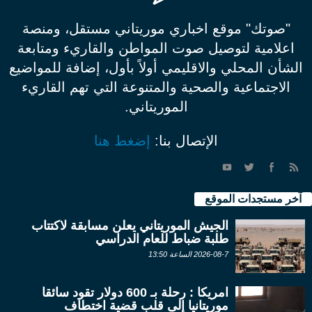
"صوتك" موقع اخباري موريتاني مستقل، ومنصة
اعلامية لتوصيل صوت المواطن والقاريء ومتابعة
الشأن المحلي والاقليمي أولاً بأول، إضافة للمواضيع
الاجتماعية والصحية والمتنوعة التي تهم القاريء
الموريتاني.
الإتصال بنا:
إضغط هنا
آخر مستجدات الموقع
الجيش الموريتاني يعلن مسابقة لاكتتاب
طلبة ضباط للعام الدراسي
2026-08-7 الساعة 13:50
امريكا : رحلة بـ 600 دولار تقود سائقا
موريتانيا إلى قلب قضية اختطاف