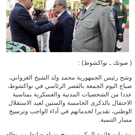
( صوتك ـ نواكشوط) :
وشح رئيس الجمهورية محمد ولد الشيخ الغزواني،
صباح اليوم الجمعة بالقصر الرئاسي في نواكشوط،
عددا من الشخصيات المدنية والعسكرية بمناسبة
الاحتفال بالذكرى الخامسة والستين لعيد الاستقلال
الوطني، تقديرا لخدماتهم في أداء الواجب وترسيخ
مسار التنمية.
وشملت قائمة المكرمين منح وسام ضابط من نظام