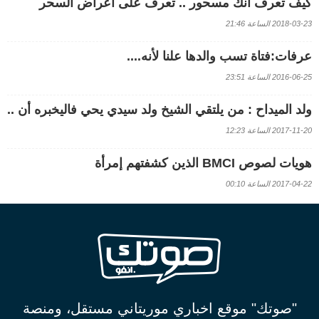
كيف تعرف أنك مسحور .. تعرف على أعراض السحر
2018-03-23 الساعة 21:46
عرفات:فتاة تسب والدها علنا لأنه....
2016-06-25 الساعة 23:51
ولد الميداح : من يلتقي الشيخ ولد سيدي يحي فاليخبره أن ..
2017-11-20 الساعة 12:23
هويات لصوص BMCI الذين كشفتهم إمرأة
2017-04-22 الساعة 00:10
"صوتك" موقع اخباري موريتاني مستقل، ومنصة